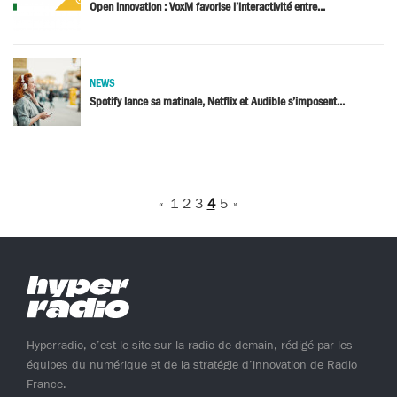
Open innovation : VoxM favorise l’interactivité entre...
NEWS
Spotify lance sa matinale, Netflix et Audible s’imposent...
«
1
2
3
4
5
»
Hyperradio, c’est le site sur la radio de demain, rédigé par les
équipes du numérique et de la stratégie d’innovation de Radio
France.