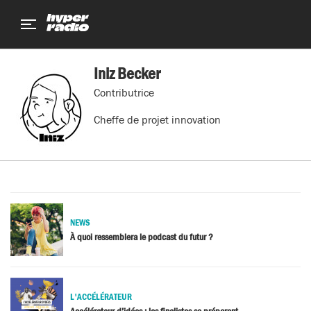
Aller
Aller
Aller
au
au
au
menu
contenu
pied
de
Iniz Becker
page
Contributrice
Cheffe de projet innovation
NEWS
À quoi ressemblera le podcast du futur ?
L'ACCÉLÉRATEUR