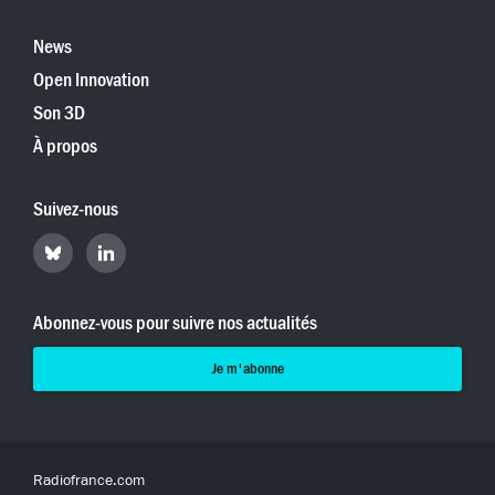
News
Open Innovation
Son 3D
À propos
Suivez-nous
Retrouvez
Retrouvez
Hyperradio
Hyperradio
sur
sur
Bluesky
LinkedIn
Abonnez-vous pour suivre nos actualités
Je m'abonne
Radiofrance.com