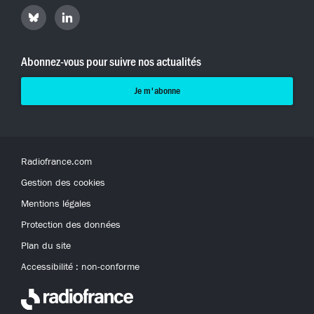
Retrouvez
Retrouvez
Hyperradio
Hyperradio
sur
sur
Bluesky
LinkedIn
Abonnez-vous pour suivre nos actualités
Je m'abonne
Radiofrance.com
Gestion des cookies
Mentions légales
Protection des données
Plan du site
Accessibilité : non-conforme