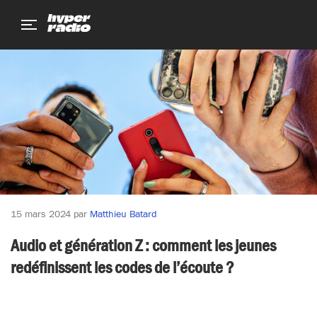
Aller
Aller
Aller
au
au
au
menu
contenu
pied
de
page
15 mars 2024
par
Matthieu Batard
Audio et génération Z : comment les jeunes
redéfinissent les codes de l’écoute ?