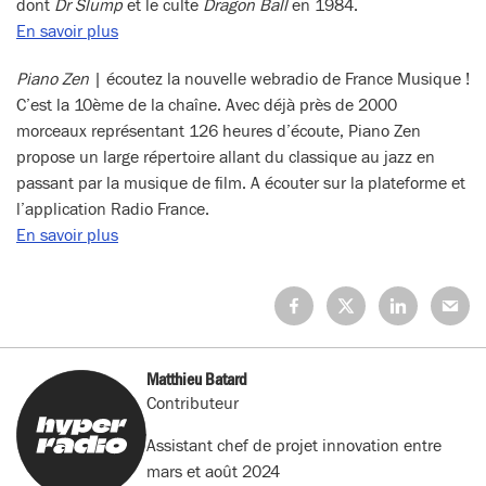
dont
Dr Slump
et le culte
Dragon Ball
en 1984.
En savoir plus
Piano Zen
| écoutez la nouvelle webradio de France Musique !
C’est la 10ème de la chaîne. Avec déjà près de 2000
morceaux représentant 126 heures d’écoute, Piano Zen
propose un large répertoire allant du classique au jazz en
passant par la musique de film. A écouter sur la plateforme et
l’application Radio France.
En savoir plus
Partagez
Partagez
Partagez
Partage
sur
sur
sur
sur
Facebook
X
LinkedIn
Mail
(Twitter)
Matthieu Batard
Contributeur
Assistant chef de projet innovation entre
mars et août 2024