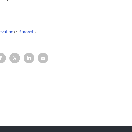
ovation
) :
Karacal
x
rtagez
Partagez
Partagez
Partagez
r
sur
sur
sur
cebook
X
LinkedIn
Mail
(Twitter)