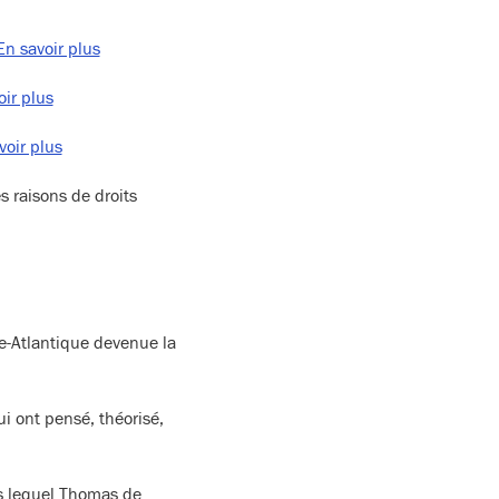
En savoir plus
oir plus
voir plus
 raisons de droits
e-Atlantique devenue la
ui ont pensé, théorisé,
s lequel Thomas de