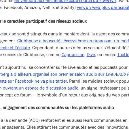
es dires
en vendant aux enchères le code source du « WWW »
. Va-t
e, Facebook, Amazon, Netflix et Spotify)
vers un web plus participa
 le caractère participatif des réseaux sociaux
iaux se sont distingués dans la manière dont ils usent des comm
gagement.
Clubhouse a bousculé l’écosystème en proposant un mode
arole et l’écoute
. Cependant, d’autres médias sociaux s’étaient déjà
r le succès de Clubhouse, comme
Cappuccino
,
Dive
, ou encore
TooD
t aujourd’hui se concentrer sur le Live audio et les podcasts pour
berg a d’ailleurs organisé son premier salon audio sur
Live Audio 
asts sur Facebook ne va plus tarder
. Parmi les médias sociaux popu
n ouvrant un espace de discussion audio
, un signe intéressant puis
concept de forum – le symbole d’un retour aux origines du web parti
… engagement des communautés sur les plateformes audio
 à la demande (AOD) renforcent elles aussi leurs communautés en
 engageants. Elles attirent les communautés avec des innovations a