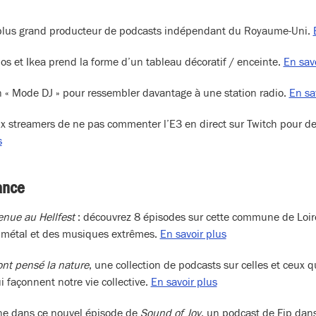
 plus grand producteur de podcasts indépendant du Royaume-Uni.
os et Ikea prend la forme d’un tableau décoratif / enceinte.
En sav
« Mode DJ » pour ressembler davantage à une station radio.
En sa
streamers de ne pas commenter l’E3 en direct sur Twitch pour des
s
ance
venue au Hellfest
:
découvrez 8 épisodes sur cette commune de Loir
 métal et des musiques extrêmes.
En savoir plus
 ont pensé la nature
, une collection de podcasts sur celles et ceux q
 façonnent notre vie collective.
En savoir plus
e dans ce nouvel épisode de
Sound of Joy
, un podcast de Fip dan