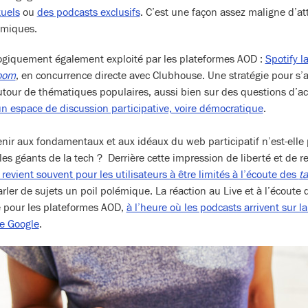
tuels
ou
des podcasts exclusifs
. C’est une façon assez maligne d’att
amiques.
logiquement également exploité par les plateformes AOD :
Spotify l
room
, en concurrence directe avec Clubhouse. Une stratégie pour s’
our de thématiques populaires, aussi bien sur des questions d’act
n espace de discussion participative, voire démocratique
.
enir aux fondamentaux et aux idéaux du web participatif n’est-elle
s géants de la tech ? Derrière cette impression de liberté et de r
é revient souvent pour les utilisateurs à être limités à l’écoute des
ta
rler de sujets un poil polémique. La réaction au Live et à l’écoute
e pour les plateformes AOD,
à l’heure où les podcasts arrivent sur 
de Google
.