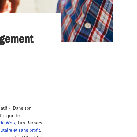
gagement
atif ». Dans son
tre que les
ide Web
, Tim Berners-
aire et sans profit
,