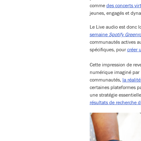
comme
des concerts vir
jeunes, engagés et dyn
Le Live audio est donc 
semaine
Spotify Green
communautés actives aut
spécifiques, pour
créer
u
Cette impression de rev
numérique imaginé par le
communautés,
la réalit
certaines plateformes pa
une stratégie essentiell
résultats de recherche 