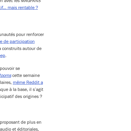
-on avec les MAGFANS
tif… mais rentable ?
unautés pour renforcer
 de participation
 construits autour de
eep
.
 pouvoir se
Rooms
cette semaine
laires,
même Reddit a
que à la base, il s’agit
cipatif des origines ?
 proposant de plus en
udio et éditoriales,