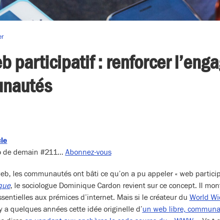
er
b participatif : renforcer l’en
nautés
cle
dio de demain #211…
Abonnez-vous
eb, les communautés ont bâti ce qu’on a pu appeler « web particip
que
, le sociologue Dominique Cardon revient sur ce concept. Il mon
entielles aux prémices d’internet. Mais si le créateur du
World W
 y a quelques années cette idée originelle d’
un web libre, communaut