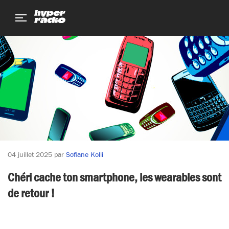
Aller
Aller
Aller
au
au
au
menu
contenu
pied
de
page
04 juillet 2025
par
Sofiane Kolli
Chéri cache ton smartphone, les wearables sont
de retour !