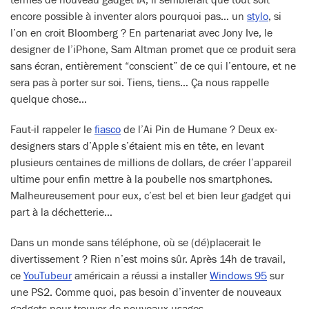
termes de nouveau gadget IA, il semblerait que tout soit
encore possible à inventer alors pourquoi pas… un
stylo
, si
l’on en croit Bloomberg ? En partenariat avec Jony Ive, le
designer de l’iPhone, Sam Altman promet que ce produit sera
sans écran, entièrement “conscient” de ce qui l’entoure, et ne
sera pas à porter sur soi. Tiens, tiens… Ça nous rappelle
quelque chose…
Faut-il rappeler le
fiasco
de l’Ai Pin de Humane ? Deux ex-
designers stars d’Apple s’étaient mis en tête, en levant
plusieurs centaines de millions de dollars, de créer l’appareil
ultime pour enfin mettre à la poubelle nos smartphones.
Malheureusement pour eux, c’est bel et bien leur gadget qui
part à la déchetterie…
Dans un monde sans téléphone, où se (dé)placerait le
divertissement ? Rien n’est moins sûr. Après 14h de travail,
ce
YouTubeur
américain a réussi a installer
Windows 95
sur
une PS2. Comme quoi, pas besoin d’inventer de nouveaux