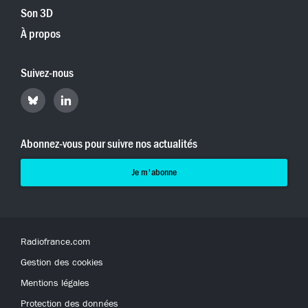
Son 3D
À propos
Suivez-nous
Retrouvez
Retrouvez
Hyperradio
Hyperradio
sur
sur
Bluesky
LinkedIn
Abonnez-vous pour suivre nos actualités
Je m'abonne
Radiofrance.com
Gestion des cookies
Mentions légales
Protection des données