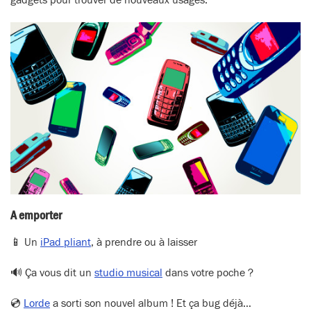
gadgets pour trouver de nouveaux usages.
A emporter
📱 Un
iPad pliant
, à prendre ou à laisser
🔊 Ça vous dit un
studio musical
dans votre poche ?
💿
Lorde
a sorti son nouvel album ! Et ça bug déjà…