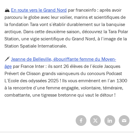
🏔️
En route vers le Grand Nord
par franceinfo : après avoir
parcouru le globe avec leur voilier, marins et scientifiques de
la fondation Tara vont s’établir durablement sur la banquise
arctique. Dans cette deuxième saison, découvrez la Tara Polar
Station, une vigie scientifique du Grand Nord, à l’image de la
Station Spatiale Internationale.
🗡️
Jeanne de Belleville, ébouriffante femme du Moyen-
âge
par France Inter : ils sont 26 élèves de l’école Jacques
Prévert de Clisson grands vainqueurs du concours Podcast
L’Ecole des odyssées 2025 ! Ils vous emmènent en l’an 1300
à la rencontre d’une femme engagée, volontaire, téméraire,
combattante, une tigresse bretonne qui vaut le détour !
Partagez
Partagez
Partagez
Partage
sur
sur
sur
sur
Facebook
X
LinkedIn
Mail