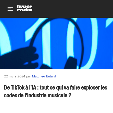
Aller
Aller
Aller
au
au
au
menu
contenu
pied
de
page
22 mars 2024
par
Matthieu Batard
De TikTok à l’IA : tout ce qui va faire exploser les
codes de l’industrie musicale ?