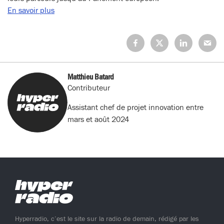
En savoir plus
Partagez
Partagez
Partagez
Partage
sur
sur
sur
sur
Facebook
X
LinkedIn
Mail
(Twitter)
Matthieu Batard
Contributeur
Assistant chef de projet innovation entre
mars et août 2024
Hyperradio, c’est le site sur la radio de demain, rédigé par les