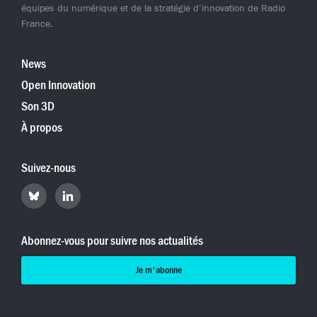
équipes du numérique et de la stratégie d’innovation de Radio
France.
News
Open Innovation
Son 3D
À propos
Suivez-nous
Retrouvez
Retrouvez
Hyperradio
Hyperradio
sur
sur
Bluesky
LinkedIn
Abonnez-vous pour suivre nos actualités
Je m'abonne