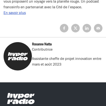
vous proposent un voyage vers la planète rouge. Un podcast
franceinfo en partenariat avec la Cité de l’espace.
En savoir plus
Partagez
Partagez
Partagez
Partage
sur
sur
sur
sur
Facebook
X
LinkedIn
Mail
(Twitter)
Roxanne Natta
Contributrice
Assistante cheffe de projet innovation entre
mars et août 2023