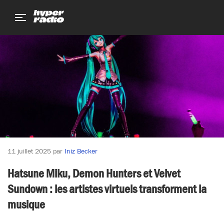
Aller
Aller
Aller
au
au
au
menu
contenu
pied
de
page
11 juillet 2025
par
Iniz Becker
Hatsune Miku, Demon Hunters et Velvet
Sundown : les artistes virtuels transforment la
musique