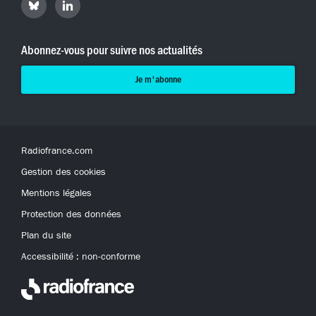
Hyperradio
Hyperradio
sur
sur
Bluesky
LinkedIn
Abonnez-vous pour suivre nos actualités
Je m'abonne
Radiofrance.com
Gestion des cookies
Mentions légales
Protection des données
Plan du site
Accessibilité : non-conforme