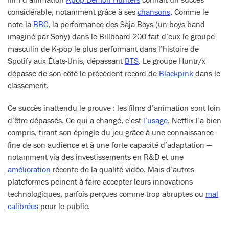
film d’animation
Kpop Demon Hunters
connaît un succès
considérable, notamment grâce à ses
chansons
. Comme le
note la
BBC
, la performance des Saja Boys (un boys band
imaginé par Sony) dans le Billboard 200 fait d’eux le groupe
masculin de K-pop le plus performant dans l’histoire de
Spotify aux États-Unis, dépassant
BTS
. Le groupe Huntr/x
dépasse de son côté le précédent record de
Blackpink
dans le
classement.
Ce succès inattendu le prouve : les films d’animation sont loin
d’être dépassés. Ce qui a changé, c’est
l’usage
. Netflix l’a bien
compris, tirant son épingle du jeu grâce à une connaissance
fine de son audience et à une forte capacité d’adaptation —
notamment via des investissements en R&D et une
amélioration
récente de la qualité vidéo. Mais d’autres
plateformes peinent à faire accepter leurs innovations
technologiques, parfois perçues comme trop abruptes ou
mal
calibrées
pour le public.