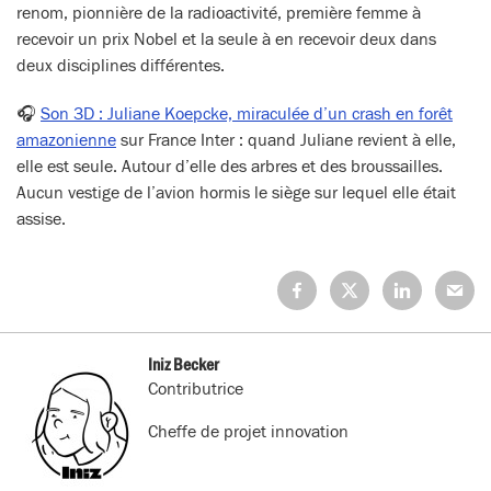
renom, pionnière de la radioactivité, première femme à
recevoir un prix Nobel et la seule à en recevoir deux dans
deux disciplines différentes.
🎧
Son 3D : Juliane Koepcke, miraculée d’un crash en forêt
amazonienne
sur France Inter : quand Juliane revient à elle,
elle est seule. Autour d’elle des arbres et des broussailles.
Aucun vestige de l’avion hormis le siège sur lequel elle était
assise.
Partagez
Partagez
Partagez
Partage
sur
sur
sur
sur
Facebook
X
LinkedIn
Mail
(Twitter)
Iniz Becker
Contributrice
Cheffe de projet innovation