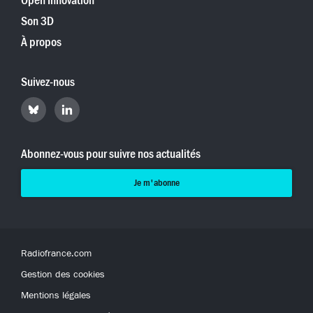
Open Innovation
Son 3D
À propos
Suivez-nous
Retrouvez
Retrouvez
Hyperradio
Hyperradio
sur
sur
Bluesky
LinkedIn
Abonnez-vous pour suivre nos actualités
Je m'abonne
Radiofrance.com
Gestion des cookies
Mentions légales