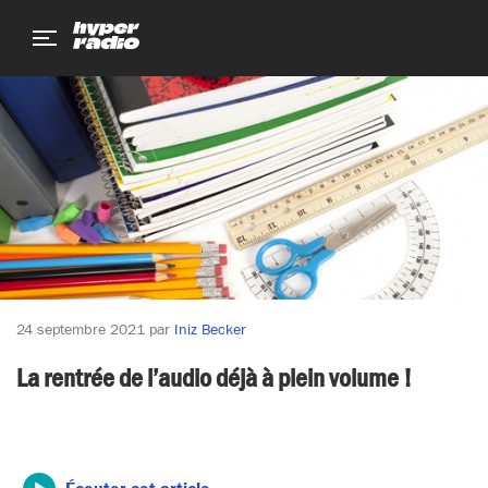
Aller
Aller
Aller
au
au
au
menu
contenu
pied
de
page
24 septembre 2021
par
Iniz Becker
La rentrée de l’audio déjà à plein volume !