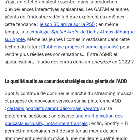
s’agit en effet d’un atout essentiel dans la production
d’expériences interactives apaisantes. Les GAFAM et autres
géants de l’industrie vidéo-ludique explorent eux-mêmes
cette tendance :
le son 3D arrive sur la PS5
; en même
temps,
la technologie
Spatial Audio
de Dolby Atmos débarque
sur Apple
. Même les jeunes licornes investissent dans cette
techno du futur :
Clubhouse propose l’audio spatialisé
pour
rendre plus réelles ses conversations… Entre ASMR et
spatialisation, l’audio deviendra donc un
energizer
en 2022 ?
La qualité audio au coeur des stratégies des géants de l’AOD
Spotify continue de dominer le marché du streaming musical
et propose de nouveaux services sur sa plateforme AOD
:
certains podcasts seront désormais payants
sur la
plateforme suédoise ; on observe
une multiplication des
podcasts exclusifs, notamment français
; enfin, Spotify HiFi
permettra prochainement de profiter au mieux de son
abonnement premium grâce à une meilleure qualité audio