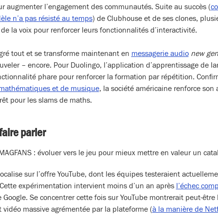
pour augmenter l’engagement des communautés. Suite au succès (
co
èle n’a pas résisté au temps
) de Clubhouse et de ses clones, plusi
 de la voix pour renforcer leurs fonctionnalités d’interactivité.
ré tout et se transforme maintenant en
messagerie audio
new ge
veler – encore. Pour Duolingo, l’application d’apprentissage de lan
nctionnalité phare pour renforcer la formation par répétition. Confi
 mathématiques et de musique
, la société américaine renforce son 
prêt pour les slams de maths.
 faire parler
 MAGFANS : évoluer vers le jeu pour mieux mettre en valeur un cat
 focalise sur l’offre YouTube, dont les équipes testeraient actuellem
 Cette expérimentation intervient moins d’un an après
l’échec comp
 Google. Se concentrer cette fois sur YouTube montrerait peut-être 
 et vidéo massive agrémentée par la plateforme (
à la manière de Netf