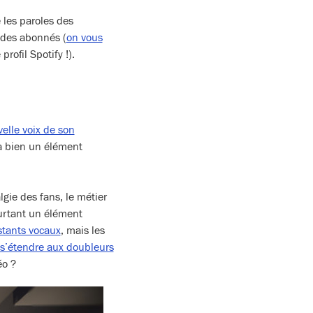
e les paroles des
 des abonnés (
on vous
ofil Spotify !).
elle voix de son
 a bien un élément
lgie des fans, le métier
ourtant un élément
tants vocaux
, mais les
 s’étendre aux doubleurs
éo ?