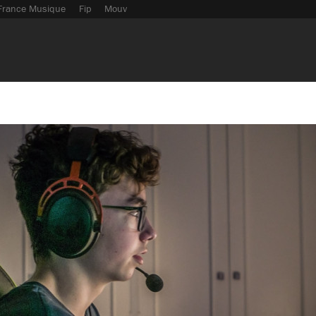
France Musique
Fip
Mouv