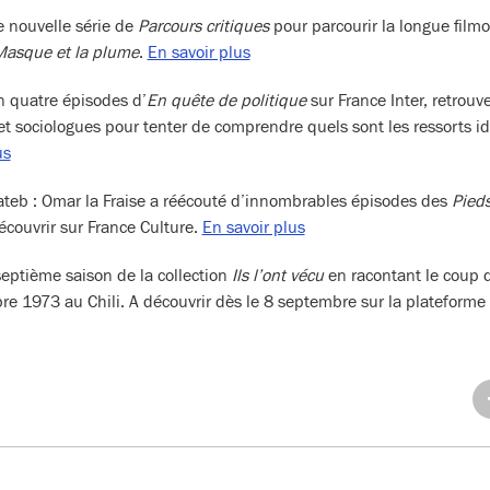
e nouvelle série de
Parcours critiques
pour parcourir la longue film
asque et la plume
.
En savoir plus
n quatre épisodes d’
En quête de politique
sur France Inter, retrouv
et sociologues pour tenter de comprendre quels sont les ressorts i
us
teb : Omar la Fraise a réécouté d’innombrables épisodes des
Pieds
découvrir sur France Culture.
En savoir plus
septième saison de la collection
Ils l’ont vécu
en racontant le coup d
 1973 au Chili. A découvrir dès le 8 septembre sur la plateforme e
Pa
su
Fa