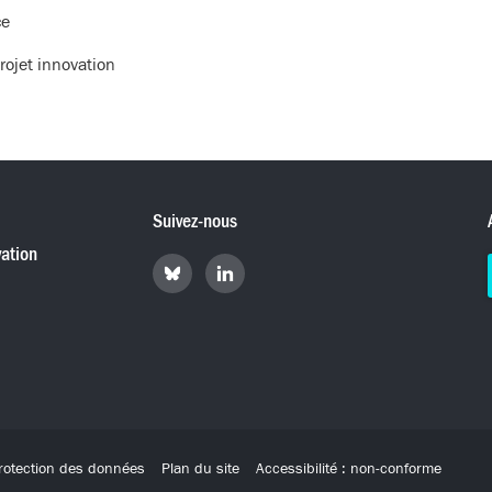
ce
rojet innovation
Suivez-nous
ation
Retrouvez
Retrouvez
Hyperradio
Hyperradio
sur
sur
Bluesky
LinkedIn
rotection des données
Plan du site
Accessibilité : non-conforme