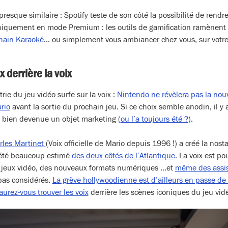
presque similaire : Spotify teste de son côté la possibilité de rendr
niquement en mode Premium : les outils de gamification ramènent
chain Karaoké
… ou simplement vous ambiancer chez vous, sur votre pr
ix derrière la voix
rie du jeu vidéo surfe sur la voix :
Nintendo ne révèlera pas la nouv
rio
avant la sortie du prochain jeu. Si ce choix semble anodin, il y
 et bien devenue un objet marketing (
ou l’a toujours été ?
).
rles Martinet
(Voix officielle de Mario depuis 1996 !) a créé la nosta
 été beaucoup estimé
des deux côtés de l’Atlantique
. La voix est p
es, jeux vidéo, des nouveaux formats numériques …et
même des assis
pas considérés.
La grève hollywoodienne est d’ailleurs en passe de
aurez-vous trouver les voix
derrière les scènes iconiques du jeu vid