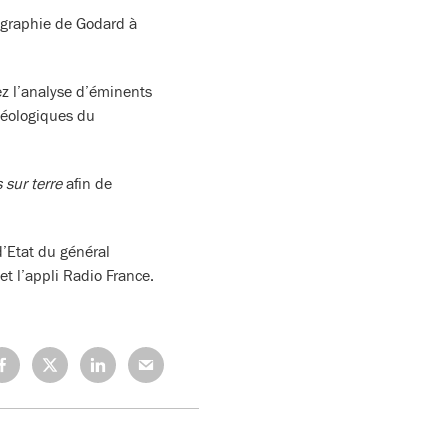
ographie de Godard à
ez l’analyse d’éminents
déologiques du
 sur terre
afin de
’Etat du général
t l’appli Radio France.
rtagez
Partagez
Partagez
Partagez
r
sur
sur
sur
cebook
X
LinkedIn
Mail
(Twitter)