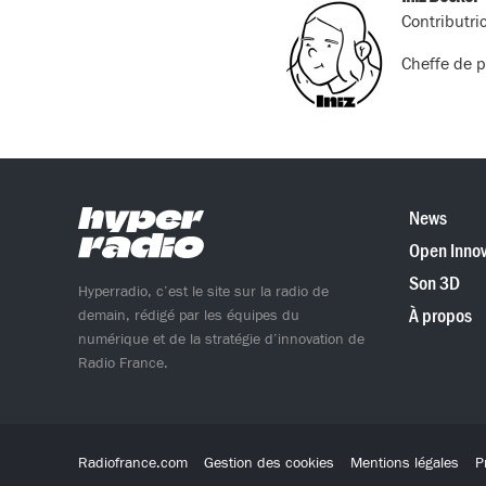
Contributri
Cheffe de p
News
Open Innov
Son 3D
Hyperradio, c’est le site sur la radio de
À propos
demain, rédigé par les équipes du
numérique et de la stratégie d’innovation de
Radio France.
Radiofrance.com
Gestion des cookies
Mentions légales
P