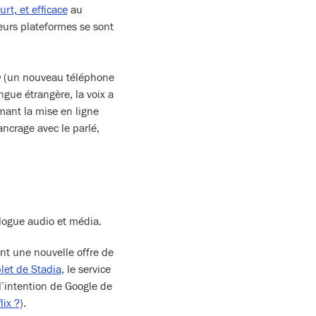
urt, et efficace
au
eurs plateformes se sont
n
(un nouveau téléphone
gue étrangère, la voix a
rmant la mise en ligne
ancrage avec le parlé,
alogue audio et média.
ent une nouvelle offre de
let de Stadia
, le service
l’intention de Google de
lix ?
).