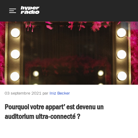
Aller
Aller
Aller
au
au
au
menu
contenu
pied
de
page
03 septembre 2021
par
Iniz Becker
Pourquoi votre appart’ est devenu un
auditorium ultra-connecté ?