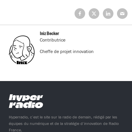
Partagez
Partagez
Partagez
Partage
sur
sur
sur
sur
Facebook
X
LinkedIn
Mail
(Twitter)
Iniz Becker
Contributrice
Cheffe de projet innovation
Hyperradio, c’est le site sur la radio de demain, rédigé par les
équipes du numérique et de la stratégie d’innovation de Radio
France.