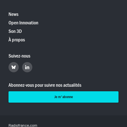
News
Open Innovation
Son 3D
À propos
Suivez-nous
Retrouvez
Retrouvez
Hyperradio
Hyperradio
sur
sur
Bluesky
LinkedIn
Abonnez-vous pour suivre nos actualités
Je m'abonne
Radiofrance.com