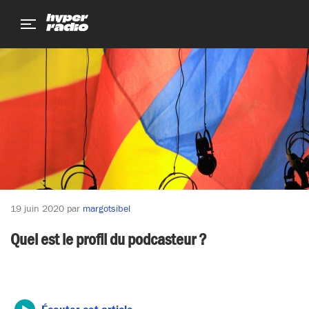
Aller
Aller
Aller
au
au
au
menu
contenu
pied
de
page
19 juin 2020
par
margotsibel
Quel est le profil du podcasteur ?