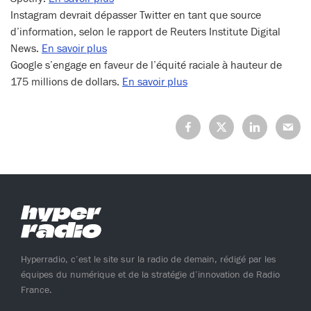
Instagram devrait dépasser Twitter en tant que source
d’information, selon le rapport de Reuters Institute Digital
News.
En savoir plus
Google s’engage en faveur de l’équité raciale à hauteur de
175 millions de dollars.
En savoir plus
Partagez
Partagez
Partagez
Partage
sur
sur
sur
sur
Facebook
X
LinkedIn
Mail
(Twitter)
Hyperradio, c’est le site sur la radio de demain, rédigé par les
équipes du numérique et de la stratégie d’innovation de Radio
France.