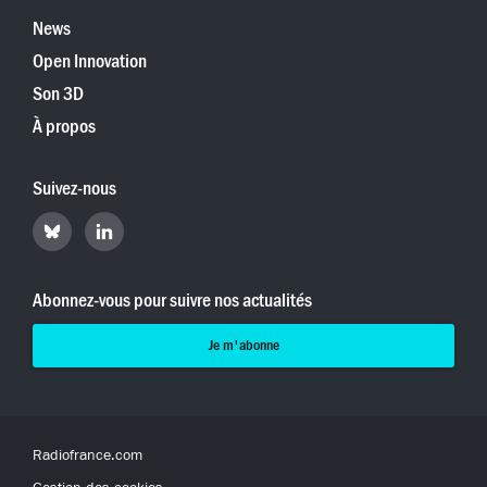
News
Open Innovation
Son 3D
À propos
Suivez-nous
Retrouvez
Retrouvez
Hyperradio
Hyperradio
sur
sur
Bluesky
LinkedIn
Abonnez-vous pour suivre nos actualités
Je m'abonne
Radiofrance.com