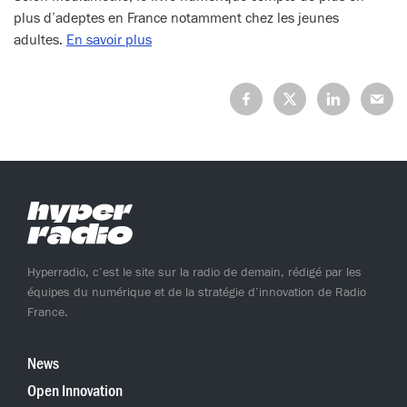
plus d’adeptes en France notamment chez les jeunes
adultes.
En savoir plus
Partagez
Partagez
Partagez
Partage
sur
sur
sur
sur
Facebook
X
LinkedIn
Mail
(Twitter)
Hyperradio, c’est le site sur la radio de demain, rédigé par les
équipes du numérique et de la stratégie d’innovation de Radio
France.
News
Open Innovation