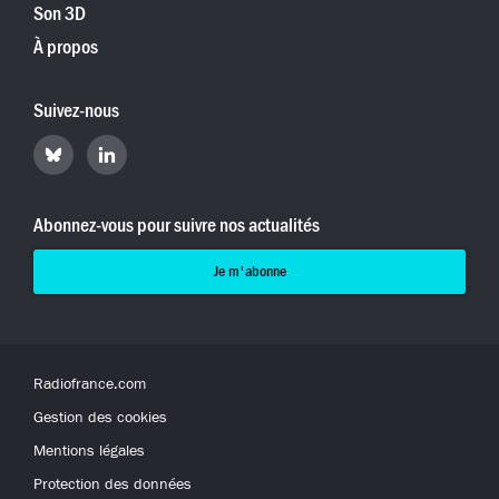
Son 3D
À propos
Suivez-nous
Retrouvez
Retrouvez
Hyperradio
Hyperradio
sur
sur
Bluesky
LinkedIn
Abonnez-vous pour suivre nos actualités
Je m'abonne
Radiofrance.com
Gestion des cookies
Mentions légales
Protection des données