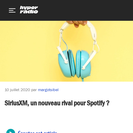
Aller
Aller
Aller
au
au
au
menu
contenu
pied
de
page
10 juillet 2020
par
margotsibel
SiriusXM, un nouveau rival pour Spotify ?