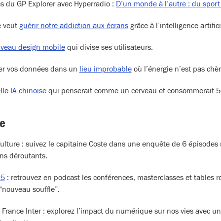
ès du GP Explorer avec Hyperradio :
D’un monde à l’autre : du spor
e veut
guérir notre addiction aux écrans
grâce à l’intelligence artifici
veau design mobile
qui divise ses utilisateurs.
ker vos données dans un
lieu improbable
où l’énergie n’est pas chèr
lle
IA chinoise
qui penserait comme un cerveau et consommerait 50
ce
ulture : suivez le capitaine Coste dans une enquête de 6 épisodes 
ns déroutants.
25
: retrouvez en podcast les conférences, masterclasses et tables r
“nouveau souffle”.
 France Inter : explorez l’impact du numérique sur nos vies avec un