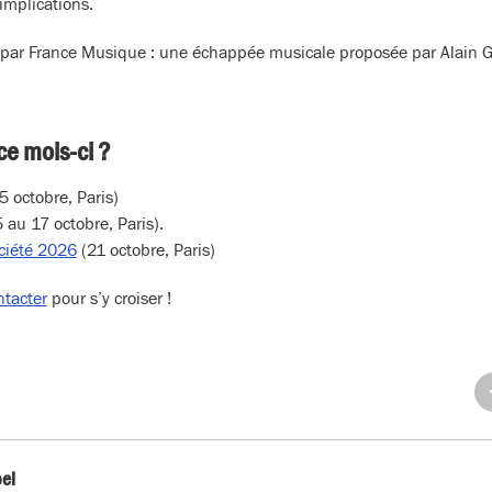
implications.
par France Musique : une échappée musicale proposée par Alain G
ce mois-ci ?
5 octobre, Paris)
 au 17 octobre, Paris).
ciété 2026
(21 octobre, Paris)
ntacter
pour s’y croiser !
Pa
su
Fa
bel