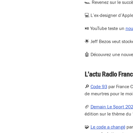
🏎️ Revenez sur le succ
💻 L’ex-designer d’Appl
⏯️ YouTube teste un
nou
🌟 Jeff Bezos veut stoc
🤖 Découvrez une nouve
L’actu Radio Fran
🔎
Code 93
par France C
de meurtres pour le moi
🏈
Demain Le Sport 20
édition sur le thème du 
🧩
Le code a changé
par