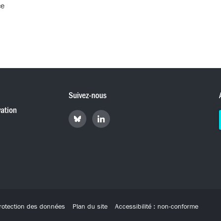
ce
Suivez-nous
ation
Retrouvez
Retrouvez
Hyperradio
Hyperradio
sur
sur
Bluesky
LinkedIn
rotection des données
Plan du site
Accessibilité : non-conforme