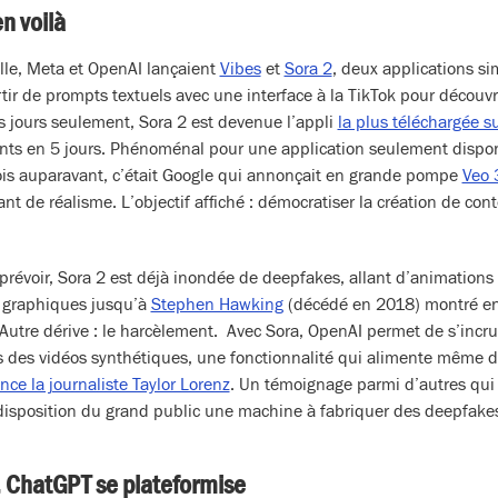
en voilà
lle, Meta et OpenAI lançaient
Vibes
et
Sora 2
, deux applications sim
tir de prompts textuels avec une interface à la TikTok pour découvri
s jours seulement, Sora 2 est devenue l’appli
la plus téléchargée s
nts en 5 jours. Phénoménal pour une application seulement disponi
is auparavant, c’était Google qui annonçait en grande pompe
Veo 
nt de réalisme. L’objectif affiché : démocratiser la création de conte
prévoir, Sora 2 est déjà inondée de deepfakes, allant d’animation
s graphiques jusqu’à
Stephen Hawking
(décédé en 2018) montré en 
 Autre dérive : le harcèlement. Avec Sora, OpenAI permet de s’incr
 des vidéos synthétiques, une fonctionnalité qui alimente même d
e la journaliste Taylor Lorenz
. Un témoignage parmi d’autres qui
disposition du grand public une machine à fabriquer des deepfak
 ChatGPT se plateformise