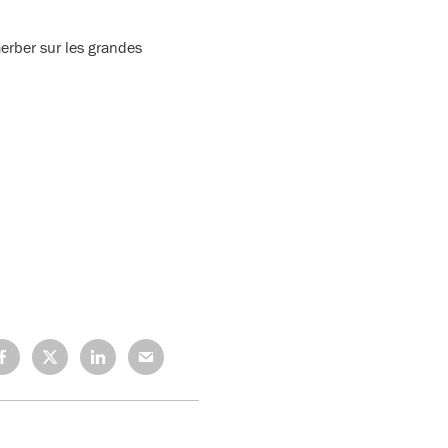
erber sur les grandes
rtagez
Partagez
Partagez
Partagez
r
sur
sur
sur
cebook
X
LinkedIn
Mail
(Twitter)