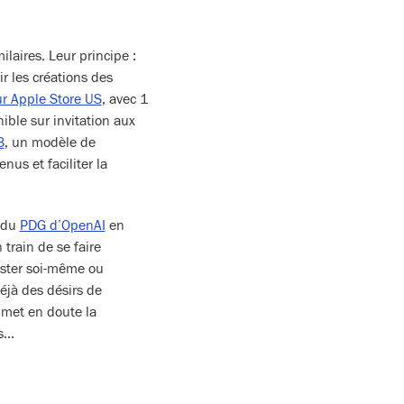
ilaires. Leur principe :
r les créations des
ur Apple Store US
, avec 1
ble sur invitation aux
3
, un modèle de
nus et faciliter la
s du
PDG d’OpenAI
en
train de se faire
uster soi-même ou
éjà des désirs de
 met en doute la
es…