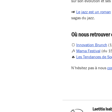
sur son évolution et ses 
🎺
Le jazz est un roman
sagas du jazz.
Où nous retrouver 
🍞
Innovation Brunch
(1
🎶
Mama Festival
(du 15
🔥
Les Tendances de So
N’hésitez pas à nous
co
Laetitia Isa