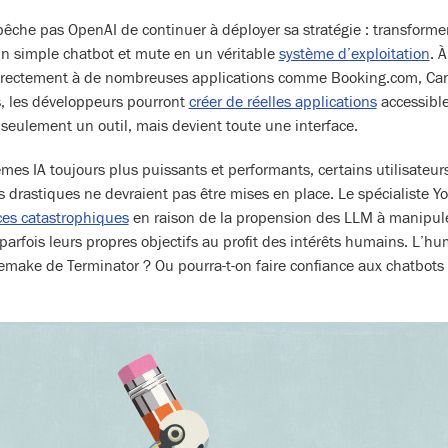
êche pas OpenAI de continuer à déployer sa stratégie : transforme
n simple chatbot et mute en un véritable
système d’exploitation
. 
irectement à de nombreuses applications comme Booking.com, Ca
 les développeurs pourront
créer de réelles applications
accessibl
 seulement un outil, mais devient toute une interface.
èmes IA toujours plus puissants et performants, certains utilisateu
s drastiques ne devraient pas être mises en place. Le spécialiste 
es catastrophiques
en raison de la propension des LLM à manipule
t parfois leurs propres objectifs au profit des intérêts humains. L’hum
 remake de Terminator ? Ou pourra-t-on faire confiance aux chatbots 