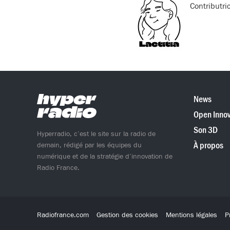
Contributri
News
Open Innov
Son 3D
Hyperradio, c’est le site sur la radio de
À propos
demain, rédigé par les équipes du
numérique et de la stratégie d’innovation de
Radio France.
Radiofrance.com
Gestion des cookies
Mentions légales
P