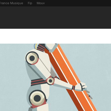
France Musique
Fip
Mouv