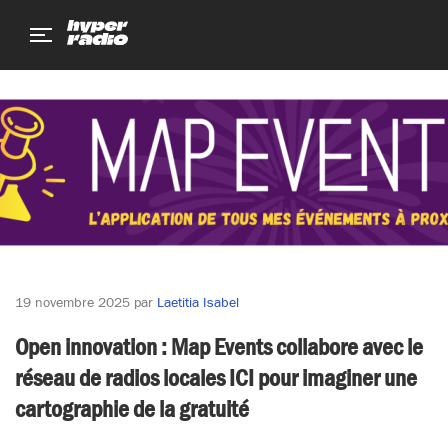
Aller
Aller
Aller
au
au
au
menu
contenu
pied
de
page
19 novembre 2025
par
Laetitia Isabel
Open innovation : Map Events collabore avec le
réseau de radios locales ICI pour imaginer une
cartographie de la gratuité