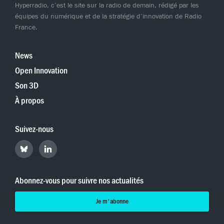
Hyperradio, c’est le site sur la radio de demain, rédigé par les
équipes du numérique et de la stratégie d’innovation de Radio
France.
News
Open Innovation
Son 3D
À propos
Suivez-nous
Retrouvez
Retrouvez
Hyperradio
Hyperradio
sur
sur
Bluesky
LinkedIn
Abonnez-vous pour suivre nos actualités
Je m'abonne