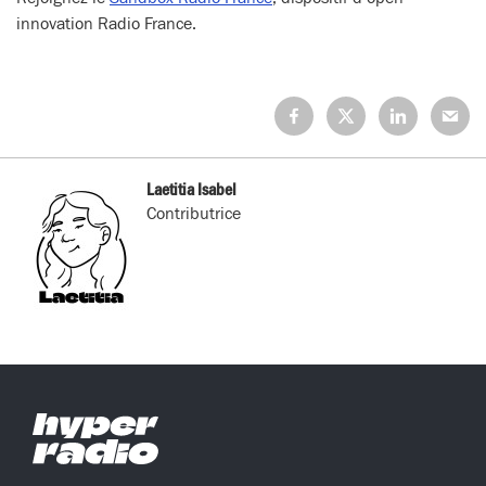
innovation Radio France.
Partagez
Partagez
Partagez
Partage
sur
sur
sur
sur
Facebook
X
LinkedIn
Mail
(Twitter)
Laetitia Isabel
Contributrice