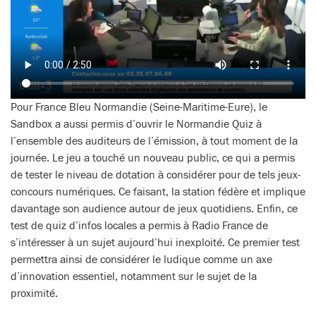
Pour France Bleu Normandie (Seine-Maritime-Eure), le
Sandbox a aussi permis d’ouvrir le Normandie Quiz à
l’ensemble des auditeurs de l’émission, à tout moment de la
journée. Le jeu a touché un nouveau public, ce qui a permis
de tester le niveau de dotation à considérer pour de tels jeux-
concours numériques. Ce faisant, la station fédère et implique
davantage son audience autour de jeux quotidiens. Enfin, ce
test de quiz d’infos locales a permis à Radio France de
s’intéresser à un sujet aujourd’hui inexploité. Ce premier test
permettra ainsi de considérer le ludique comme un axe
d’innovation essentiel, notamment sur le sujet de la
proximité.