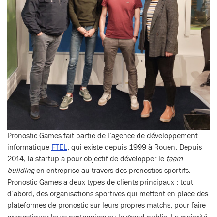
Pronostic Games fait partie de l’agence de développement
informatique
FTEL
, qui existe depuis 1999 à Rouen. Depuis
2014, la startup a pour objectif de développer le
team
building
en entreprise au travers des pronostics sportifs.
Pronostic Games a deux types de clients principaux : tout
d’abord, des organisations sportives qui mettent en place des
plateformes de pronostic sur leurs propres matchs, pour faire