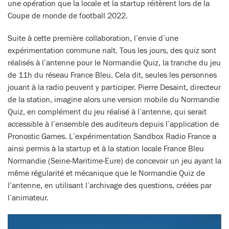
une opération que la locale et la startup réitèrent lors de la
Coupe de monde de football 2022.
Suite à cette première collaboration, l’envie d’une
expérimentation commune naît. Tous les jours, des quiz sont
réalisés à l’antenne pour le Normandie Quiz, la tranche du jeu
de 11h du réseau France Bleu. Cela dit, seules les personnes
jouant à la radio peuvent y participer. Pierre Desaint, directeur
de la station, imagine alors une version mobile du Normandie
Quiz, en complément du jeu réalisé à l’antenne, qui serait
accessible à l’ensemble des auditeurs depuis l’application de
Pronostic Games. L’expérimentation Sandbox Radio France a
ainsi permis à la startup et à la station locale France Bleu
Normandie (Seine-Maritime-Eure) de concevoir un jeu ayant la
même régularité et mécanique que le Normandie Quiz de
l’antenne, en utilisant l’archivage des questions, créées par
l’animateur.