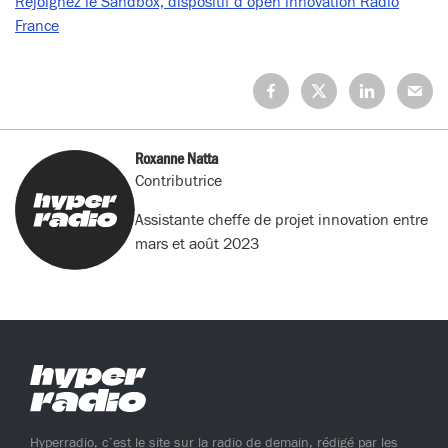
Rejoignez le Sandbox, dispositif d’open innovation Radio
France
Partagez
Partagez
Partagez
Partage
sur
sur
sur
sur
Facebook
X
LinkedIn
Mail
(Twitter)
Roxanne Natta
Contributrice
Assistante cheffe de projet innovation entre
mars et août 2023
Hyperradio, c’est le site sur la radio de demain, rédigé par les