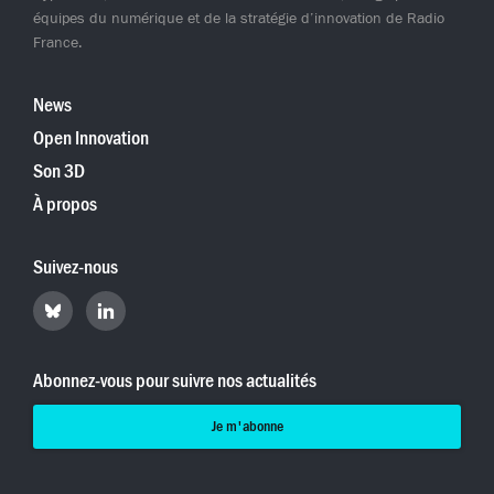
équipes du numérique et de la stratégie d’innovation de Radio
France.
News
Open Innovation
Son 3D
À propos
Suivez-nous
Retrouvez
Retrouvez
Hyperradio
Hyperradio
sur
sur
Bluesky
LinkedIn
Abonnez-vous pour suivre nos actualités
Je m'abonne