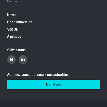
France.
News
Open Innovation
Son 3D
À propos
Suivez-nous
Retrouvez
Retrouvez
Hyperradio
Hyperradio
sur
sur
Bluesky
LinkedIn
Abonnez-vous pour suivre nos actualités
Je m'abonne