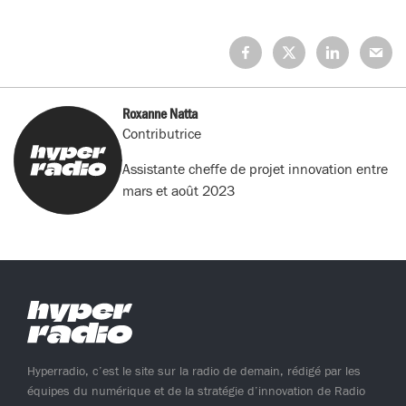
Partagez
Partagez
Partagez
Partage
sur
sur
sur
sur
Facebook
X
LinkedIn
Mail
(Twitter)
Roxanne Natta
Contributrice
Assistante cheffe de projet innovation entre
mars et août 2023
Hyperradio, c’est le site sur la radio de demain, rédigé par les
équipes du numérique et de la stratégie d’innovation de Radio