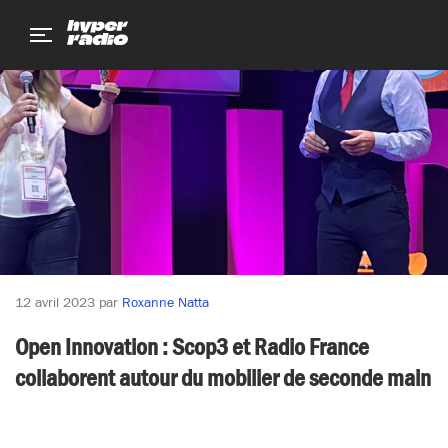
Aller
Aller
Aller
au
au
au
menu
contenu
pied
de
page
12 avril 2023
par
Roxanne Natta
Open Innovation : Scop3 et Radio France
collaborent autour du mobilier de seconde main