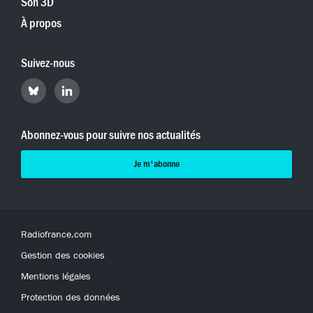
Son 3D
À propos
Suivez-nous
Retrouvez
Retrouvez
Hyperradio
Hyperradio
sur
sur
Bluesky
LinkedIn
Abonnez-vous pour suivre nos actualités
Je m'abonne
Radiofrance.com
Gestion des cookies
Mentions légales
Protection des données