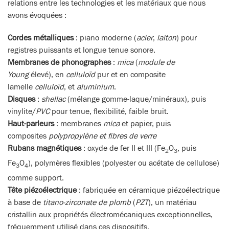
relations entre les technologies et les matériaux que nous
avons évoquées :
Cordes métalliques
: piano moderne (
acier
,
laiton
) pour
registres puissants et longue tenue sonore.
Membranes de phonographes
:
mica
(
module de
Young
élevé), en
celluloïd
pur et en composite
lamelle
celluloïd
, et
aluminium
.
Disques
:
shellac
(mélange gomme-laque/minéraux), puis
vinylite/
PVC
pour tenue, flexibilité, faible bruit.
Haut-parleurs
: membranes
mica
et papier, puis
composites
polypropylène et fibres de verre
Rubans magnétiques
: oxyde de fer II et III (Fe
O
, puis
2
3
Fe
O
), polymères flexibles (polyester ou acétate de cellulose)
3
4
comme support.
Tête piézoélectrique
: fabriquée en céramique piézoélectrique
à base de
titano-zirconate de plomb
(
PZT
), un matériau
cristallin aux propriétés électromécaniques exceptionnelles,
fréquemment utilisé dans ces dispositifs.