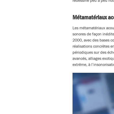
redessine peu à peu notr
Métamatériaux ac
Les métamatériaux acous
sonores de façon inédite
2000, avec des bases co
réalisations concrètes e
périodiques sur des éche
avancés, alliages exotiqu
extrême, à l’insonorisat