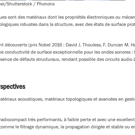
ei/Shutterstock / Phonons
ues sont des matériaux dont les propriétés électroniques ou mécan
ologiques robustes dans la structure, avec des états de surface prot
 découverts (prix Nobel 2016 : David J. Thouless, F. Duncan M. Ha
ne conductivité de surface exceptionnelle pour les ondes sonores : 
nce de défauts structuraux, rendant possible des circuits audio à l
rspectives
atériaux acoustiques, matériaux topologiques et avancées en gest
 radiocompact très performants, à faible perte et avec une excellente
omme le filtrage dynamique, la propagation dirigée et stable ou e