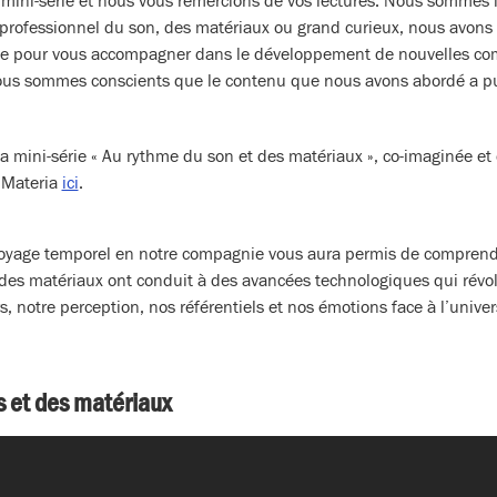
e mini-série et nous vous remercions de vos lectures. Nous sommes 
 professionnel du son, des matériaux ou grand curieux, nous avons
ue pour vous accompagner dans le développement de nouvelles com
us sommes conscients que le contenu que nous avons abordé a pu
a mini-série « Au rythme du son et des matériaux », co-imaginée et
 Materia
ici
.
oyage temporel en notre compagnie vous aura permis de compren
des matériaux ont conduit à des avancées technologiques qui révo
s, notre perception, nos référentiels et nos émotions face à l’univer
s et des matériaux