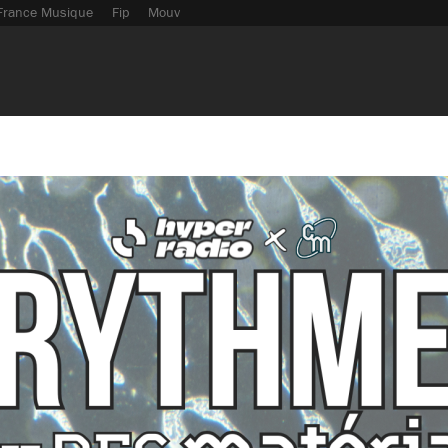
France Musique
Fip
Mouv