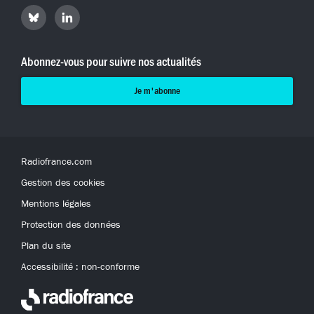
Retrouvez
Retrouvez
Hyperradio
Hyperradio
sur
sur
Bluesky
LinkedIn
Abonnez-vous pour suivre nos actualités
Je m'abonne
Radiofrance.com
Gestion des cookies
Mentions légales
Protection des données
Plan du site
Accessibilité : non-conforme