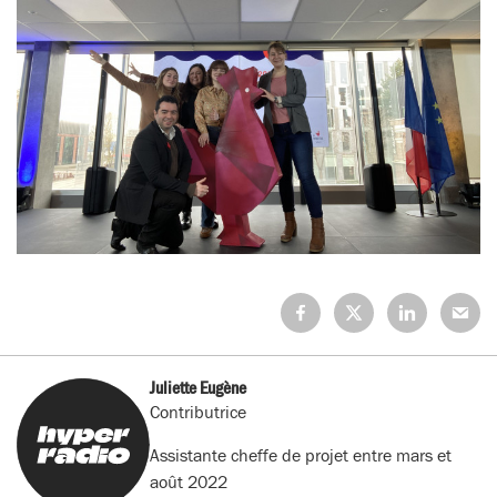
Partagez
Partagez
Partagez
Partage
sur
sur
sur
sur
Facebook
X
LinkedIn
Mail
(Twitter)
Juliette Eugène
Contributrice
Assistante cheffe de projet entre mars et
août 2022