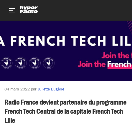
Aller
Aller
Aller
au
au
au
menu
contenu
pied
de
page
04 mars 2022
par
Juliette Eugène
Radio France devient partenaire du programme
French Tech Central de la capitale French Tech
Lille