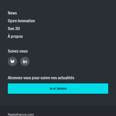
News
Open Innovation
Son 3D
À propos
Suivez-nous
Retrouvez
Retrouvez
Hyperradio
Hyperradio
sur
sur
Bluesky
LinkedIn
Abonnez-vous pour suivre nos actualités
Je m'abonne
Radiofrance.com