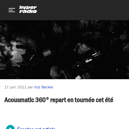
Aller
Aller
Aller
au
au
au
menu
contenu
pied
de
page
17 juin 2021
par
Iniz Becker
Acousmatic 360° repart en tournée cet été