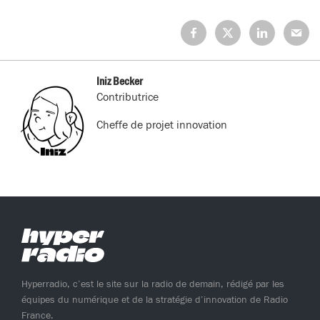
Partagez
Partagez
Partagez
Partage
sur
sur
sur
sur
Facebook
X
LinkedIn
Mail
(Twitter)
Iniz Becker
Contributrice
Cheffe de projet innovation
Hyperradio, c’est le site sur la radio de demain, rédigé par les
équipes du numérique et de la stratégie d’innovation de Radio
France.