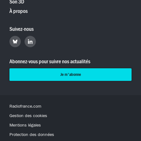
Son 3D
À propos
Suivez-nous
Retrouvez
Retrouvez
Hyperradio
Hyperradio
sur
sur
Bluesky
LinkedIn
Abonnez-vous pour suivre nos actualités
Je m'abonne
Radiofrance.com
Gestion des cookies
Mentions légales
Protection des données