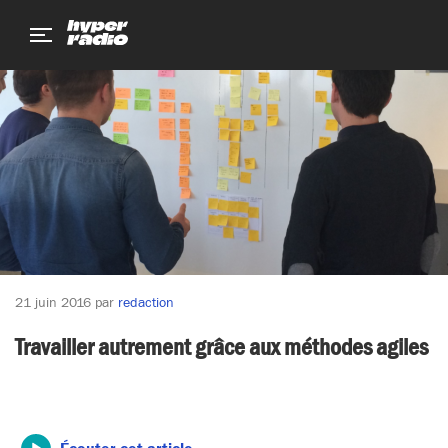
Aller
Aller
Aller
au
au
au
menu
contenu
pied
de
page
21 juin 2016
par
redaction
Travailler autrement grâce aux méthodes agiles