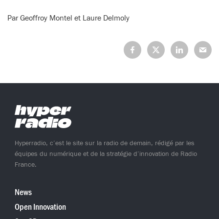
Par Geoffroy Montel et Laure Delmoly
Partagez
Partagez
Partagez
Partage
sur
sur
sur
sur
Facebook
X
LinkedIn
Mail
(Twitter)
Hyperradio, c’est le site sur la radio de demain, rédigé par les
équipes du numérique et de la stratégie d’innovation de Radio
France.
News
Open Innovation