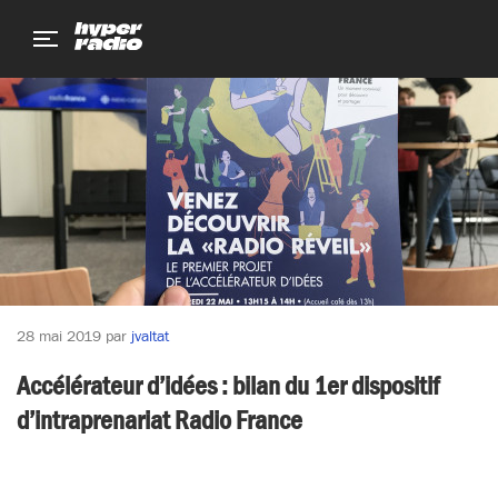
Aller
Aller
Aller
au
au
au
menu
contenu
pied
de
page
28 mai 2019
par
jvaltat
Accélérateur d’idées : bilan du 1er dispositif
d’intraprenariat Radio France