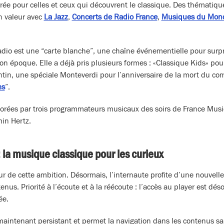
e pour celles et ceux qui découvrent le classique. Des thématique
n valeur avec
La Jazz
,
Concerts de Radio France
,
Musiques du Mond
adio est une “carte blanche”, une chaîne événementielle pour surpr
son époque. Elle a déjà pris plusieurs formes : «Classique Kids» pou
ntin, une spéciale Monteverdi pour l’anniversaire de la mort du co
ms
”.
orées par trois programmateurs musicaux des soirs de France Musiq
in Hertz.
 la musique classique pour les curieux
eur de cette ambition. Désormais, l’internaute profite d’une nouvell
enus. Priorité à l’écoute et à la réécoute : l’accès au player est dés
ée.
maintenant persistant et permet la navigation dans les contenus sa