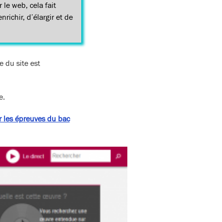
le web, cela fait
richir, d’élargir et de
le du site est
e.
r les épreuves du bac