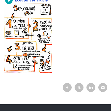
Écouter cet article
Partagez
Partagez
Partagez
Partage
sur
sur
sur
sur
Facebook
X
LinkedIn
Mail
(Twitter)