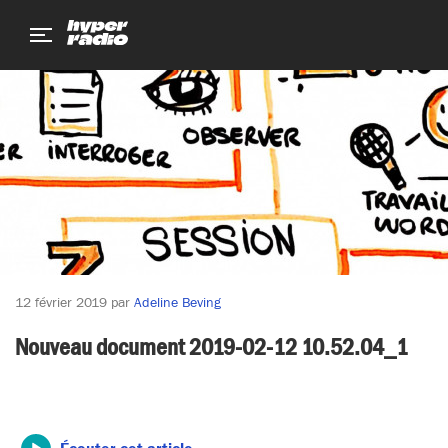
Aller
Aller
Aller
au
au
au
menu
contenu
pied
de
page
12 février 2019
par
Adeline Beving
Nouveau document 2019-02-12 10.52.04_1