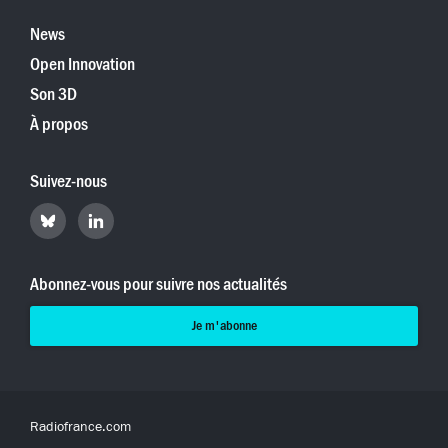
News
Open Innovation
Son 3D
À propos
Suivez-nous
Retrouvez
Retrouvez
Hyperradio
Hyperradio
sur
sur
Bluesky
LinkedIn
Abonnez-vous pour suivre nos actualités
Je m'abonne
Radiofrance.com