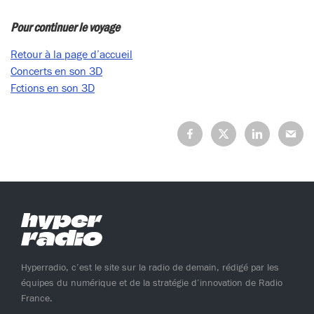
Pour continuer le voyage
Retour à la page d’accueil
Concerts en son 3D
Fctions en son 3D
Partagez
Partagez
Partagez
Partage
sur
sur
sur
sur
Facebook
X
LinkedIn
Mail
(Twitter)
Hyperradio, c’est le site sur la radio de demain, rédigé par les
équipes du numérique et de la stratégie d’innovation de Radio
France.