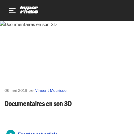
Aller
Aller
Aller
au
au
au
menu
contenu
pied
de
page
06 mai 2019
par
Vincent Meurisse
Documentaires en son 3D