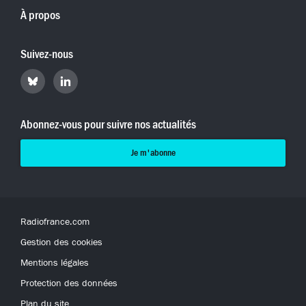
À propos
Suivez-nous
Retrouvez
Retrouvez
Hyperradio
Hyperradio
sur
sur
Bluesky
LinkedIn
Abonnez-vous pour suivre nos actualités
Je m'abonne
Radiofrance.com
Gestion des cookies
Mentions légales
Protection des données
Plan du site