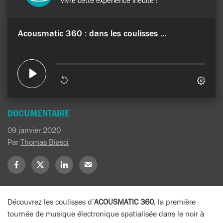
DOCUMENTAIRE
09 janvier 2020
Par
Thomas Biasci
Partagez
Partagez
Partagez
Partagez
sur
sur
sur
sur
Facebook
X
LinkedIn
Mail
(Twitter)
Découvrez les coulisses d’
ACOUSMATIC 360
, la première
tournée de musique électronique spatialisée dans le noir à