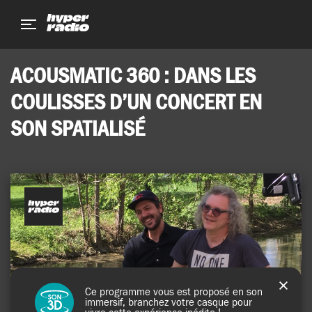
Aller
Aller
Aller
au
au
au
menu
contenu
pied
de
ACOUSMATIC 360 : DANS LES
page
COULISSES D’UN CONCERT EN
SON SPATIALISÉ