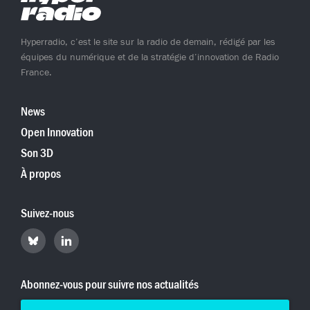
Hyperradio, c’est le site sur la radio de demain, rédigé par les
équipes du numérique et de la stratégie d’innovation de Radio
France.
News
Open Innovation
Son 3D
À propos
Suivez-nous
Retrouvez
Retrouvez
Hyperradio
Hyperradio
sur
sur
Bluesky
LinkedIn
Abonnez-vous pour suivre nos actualités