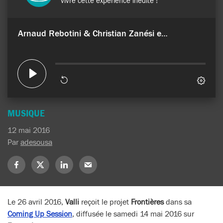
MUSIQUE
12 mai 2016
Par
adesousa
Partagez
Partagez
Partagez
Partagez
sur
sur
sur
sur
Facebook
X
LinkedIn
Mail
(Twitter)
Le 26 avril 2016,
Valli
reçoit le projet
Frontières
dans sa
Coming Up Session
, diffusée le samedi 14 mai 2016 sur