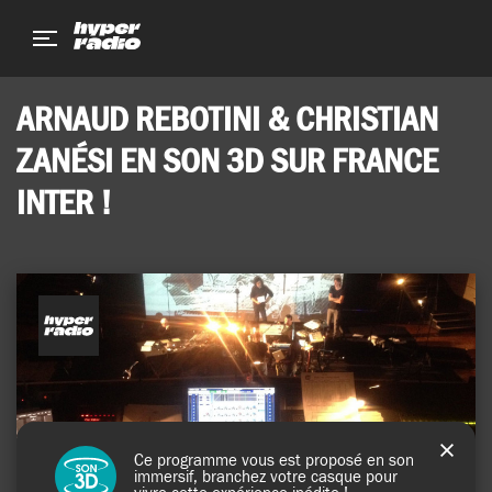
Aller
Aller
Aller
au
au
au
menu
contenu
pied
de
ARNAUD REBOTINI & CHRISTIAN
page
ZANÉSI EN SON 3D SUR FRANCE
INTER !