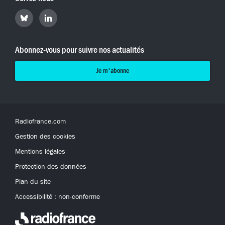
Retrouvez
Retrouvez
Hyperradio
Hyperradio
sur
sur
Bluesky
LinkedIn
Abonnez-vous pour suivre nos actualités
Je m'abonne
Radiofrance.com
Gestion des cookies
Mentions légales
Protection des données
Plan du site
Accessibilité : non-conforme