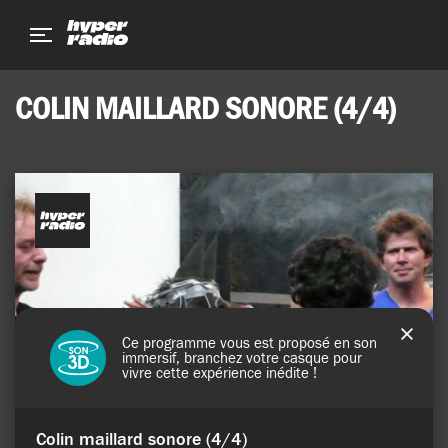
Aller
Aller
Aller
au
au
au
menu
contenu
pied
de
COLIN MAILLARD SONORE (4/4)
page