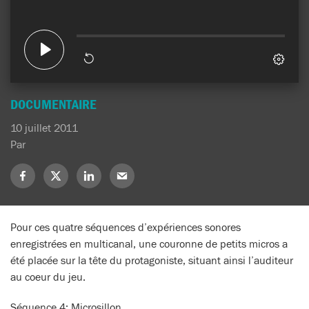
DOCUMENTAIRE
10 juillet 2011
Par
Partagez
Partagez
Partagez
Partagez
sur
sur
sur
sur
Facebook
X
LinkedIn
Mail
(Twitter)
Pour ces quatre séquences d’expériences sonores
enregistrées en multicanal, une couronne de petits micros a
été placée sur la tête du protagoniste, situant ainsi l’auditeur
au coeur du jeu.
Séquence 4: Microsillon