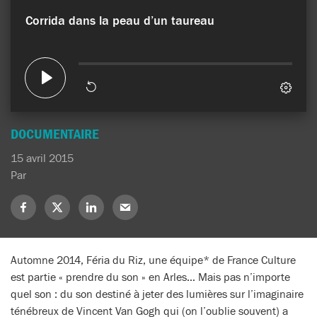
DOCUMENTAIRE
15 avril 2015
Par
Partagez
Partagez
Partagez
Partagez
sur
sur
sur
sur
Facebook
X
LinkedIn
Mail
(Twitter)
Automne 2014, Féria du Riz, une équipe* de France Culture
est partie « prendre du son » en Arles… Mais pas n’importe
quel son : du son destiné à jeter des lumières sur l’imaginaire
ténébreux de Vincent Van Gogh qui (on l’oublie souvent) a