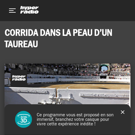
Aller
Aller
Aller
au
au
au
menu
contenu
pied
de
CORRIDA DANS LA PEAU D’UN
page
TAUREAU