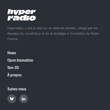
Hyperradio, c’est le site sur la radio de demain, rédigé par les
équipes du numérique et de la stratégie d’innovation de Radio
France.
News
Open Innovation
Son 3D
À propos
Suivez-nous
Retrouvez
Retrouvez
Hyperradio
Hyperradio
sur
sur