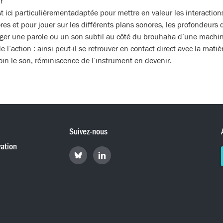
r
st ici particulièrementadaptée pour mettre en valeur les interactions
es et pour jouer sur les différents plans sonores, les profondeurs 
erger une parole ou un son subtil au côté du brouhaha d’une machi
e l’action : ainsi peut-il se retrouver en contact direct avec la mat
 loin le son, réminiscence de l’instrument en devenir.
Suivez-nous
ation
Retrouvez
Retrouvez
Hyperradio
Hyperradio
sur
sur
Bluesky
LinkedIn