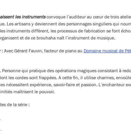
aissent les instruments
convoque l’auditeur au cœur de trois atelie
. Les artisans y deviennent des personnages singuliers qui nourris
 les instruments diffèrent, les processus de fabrication se font écho
’organisent et de ce brouhaha naît l’instrument de musique.
r
: Avec Gérard Fauvin, facteur de piano au
Domaine musical de Pét
j. Personne qui pratique des opérations magiques consistant à redo
ont les cordes sont frappées. A cette fin, il utilise charmes, envoû
es nécessitent expérience, savoir-faire et passion. L’enchanteur e
 initiés maîtrisent le pouvoir.
es de la série :
e