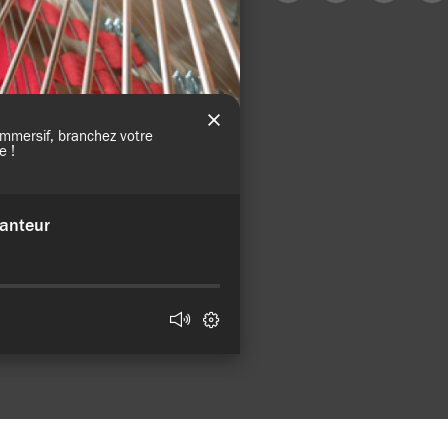
sur
sur
sur
sur
Facebook
X
LinkedIn
Mail
(Twitter)