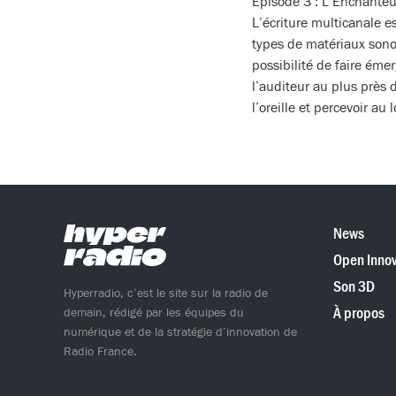
Episode 3 : L’Enchanteu
L’écriture multicanale e
types de matériaux sonor
possibilité de faire ém
l’auditeur au plus près d
l’oreille et percevoir au
News
Open Innov
Son 3D
Hyperradio, c’est le site sur la radio de
À propos
demain, rédigé par les équipes du
numérique et de la stratégie d’innovation de
Radio France.