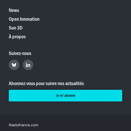
News
Open Innovation
Son 3D
À propos
Suivez-nous
Retrouvez
Retrouvez
Hyperradio
Hyperradio
sur
sur
Bluesky
LinkedIn
Abonnez-vous pour suivre nos actualités
Je m'abonne
Radiofrance.com