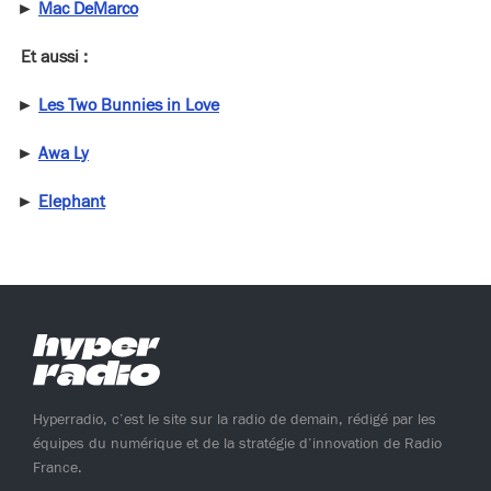
►
Mac DeMarco
Et aussi :
►
Les Two Bunnies in Love
►
Awa Ly
►
Elephant
Hyperradio, c’est le site sur la radio de demain, rédigé par les
équipes du numérique et de la stratégie d’innovation de Radio
France.