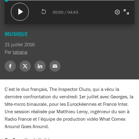
MUSIQUE
21 juillet 2016
Par
tatiana
Partagez
Partagez
Partagez
Partagez
sur
sur
sur
sur
Facebook
X
LinkedIn
Mail
(Twitter)
C’est le duo français, The Inspector Cluzo, qui a vécu la
dernière confrontation du vendredi 1er juillet avec Georges, la
tête-micro binaurale, pour les Eurockéennes et France Inter.
Une session réalisée par Matthieu Leroy, ingénieur du son à
Radio France et l’équipe de production vidéo What Comes
Around Goes Around.