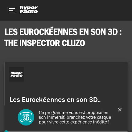
Aller
Aller
Aller
au
au
au
menu
contenu
pied
de
LES EUROCKÉENNES EN SON 3D :
page
THE INSPECTOR CLUZO