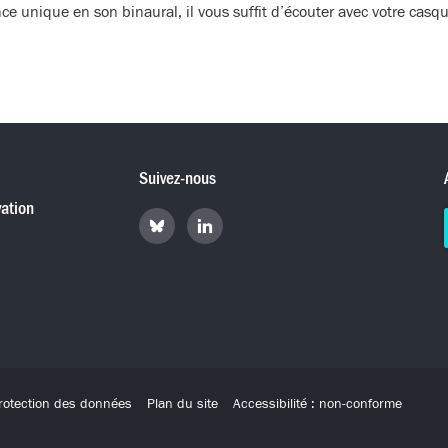
nce unique en son binaural, il vous suffit d’écouter avec votre casq
Suivez-nous
ation
Retrouvez
Retrouvez
Hyperradio
Hyperradio
sur
sur
Bluesky
LinkedIn
rotection des données
Plan du site
Accessibilité : non-conforme