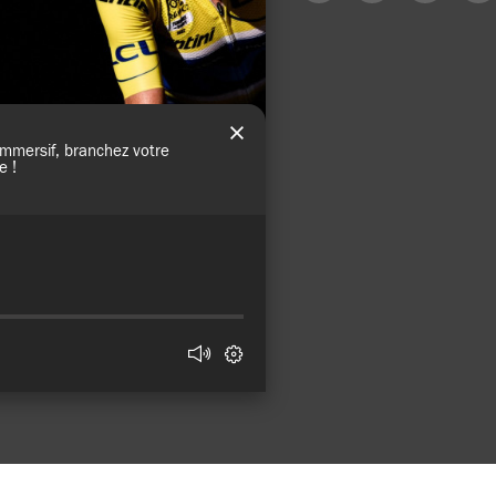
sur
sur
sur
sur
Facebook
X
LinkedIn
Mail
(Twitter)