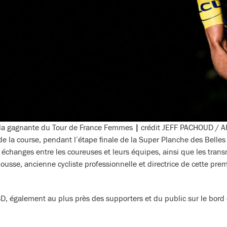
la gagnante du Tour de France Femmes
|
crédit JEFF PACHOUD / A
la course, pendant l’étape finale de la Super Planche des Belles F
s échanges entre les coureuses et leurs équipes, ainsi que les trans
usse, ancienne cycliste professionnelle et directrice de cette prem
, également au plus près des supporters et du public sur le bord 