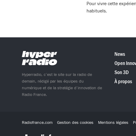
Pour vivre cette expérie
habituels.
News
Open Innov
Son 3D
Hyperradio, c’est le site sur la radio de
À propos
demain, rédigé par les équipes du
numérique et de la stratégie d’innovation de
Radio France.
Radiofrance.com
Gestion des cookies
Mentions légales
P