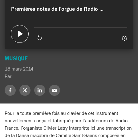
MUSIQUE
18 mars 2014
Par
Partagez
Partagez
Partagez
Partagez
sur
sur
sur
sur
Facebook
X
LinkedIn
Mail
(Twitter)
Pour la toute première fois au clavier de cet instrument
nouvellement conçu et fabriqué pour l’auditorium de Radio
France, l’organiste Olivier Latry interprète ici une transcription
de la Danse macabre de Camille Saint-Saëns composée en