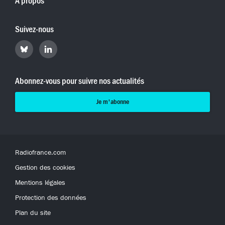
À propos
Suivez-nous
Retrouvez
Retrouvez
Hyperradio
Hyperradio
sur
sur
Bluesky
LinkedIn
Abonnez-vous pour suivre nos actualités
Je m'abonne
Radiofrance.com
Gestion des cookies
Mentions légales
Protection des données
Plan du site