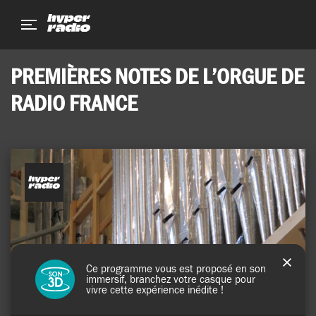
Aller
Aller
Aller
au
au
au
menu
contenu
pied
de
PREMIÈRES NOTES DE L’ORGUE DE
page
RADIO FRANCE