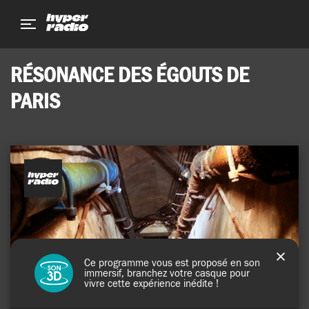
Aller
Aller
Aller
au
au
au
menu
contenu
pied
de
RÉSONANCE DES ÉGOUTS DE
page
PARIS