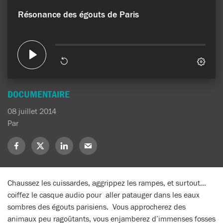
DOCUMENTAIRE
08 juillet 2014
Par
Partagez
Partagez
Partagez
Partagez
sur
sur
sur
sur
Facebook
X
LinkedIn
Mail
(Twitter)
Chaussez les cuissardes, aggrippez les rampes, et surtout…
coiffez le casque audio pour aller patauger dans les eaux
sombres des égouts parisiens. Vous approcherez des
animaux peu ragoûtants, vous enjamberez d’immenses fosses