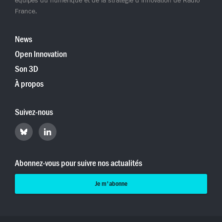
équipes du numérique et de la stratégie d’innovation de Radio
France.
News
Open Innovation
Son 3D
À propos
Suivez-nous
Retrouvez
Retrouvez
Hyperradio
Hyperradio
sur
sur
Bluesky
LinkedIn
Abonnez-vous pour suivre nos actualités
Je m'abonne