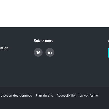
Suivez-nous
ation
Retrouvez
Retrouvez
Hyperradio
Hyperradio
sur
sur
Bluesky
LinkedIn
rotection des données
Plan du site
Accessibilité : non-conforme