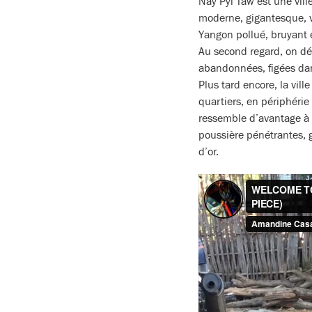
Nay Pyi Taw est une ville
moderne, gigantesque, vid
Yangon pollué, bruyant e
Au second regard, on déc
abandonnées, figées dan
Plus tard encore, la vill
quartiers, en périphéri
ressemble d’avantage à c
poussière pénétrantes, g
d’or.