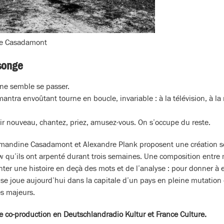
ne Casadamont
songe
 ne semble se passer.
mantra envoûtant tourne en boucle, invariable : à la télévision, à la
’air nouveau, chantez, priez, amusez-vous. On s’occupe du reste.
, Amandine Casadamont et Alexandre Plank proposent une création 
aw qu’ils ont arpenté durant trois semaines. Une composition entre
er une histoire en deçà des mots et de l’analyse : pour donner à e
se joue aujourd’hui dans la capitale d’un pays en pleine mutation 
es majeurs.
ne co-production en Deutschlandradio Kultur et France Culture.