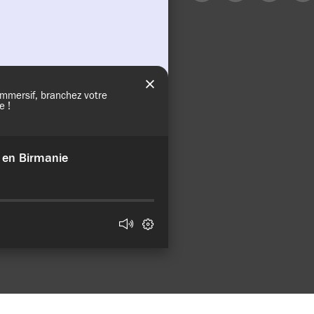
sur
sur
sur
sur
Facebook
X
LinkedIn
Mail
(Twitter)