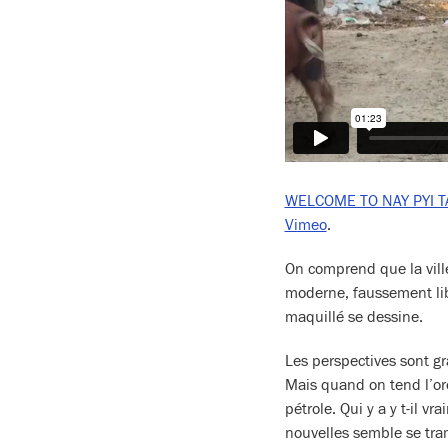
WELCOME TO NAY PYI T
Vimeo
.
On comprend que la ville 
moderne, faussement libé
maquillé se dessine.
Les perspectives sont gra
Mais quand on tend l’ore
pétrole. Qui y a y t-il v
nouvelles semble se tram