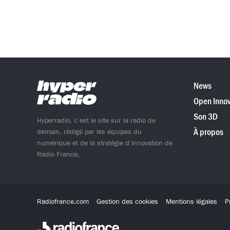
News
Open Innov
Son 3D
Hyperradio, c’est le site sur la radio de
À propos
demain, rédigé par les équipes du
numérique et de la stratégie d’innovation de
Radio France.
Radiofrance.com
Gestion des cookies
Mentions légales
P