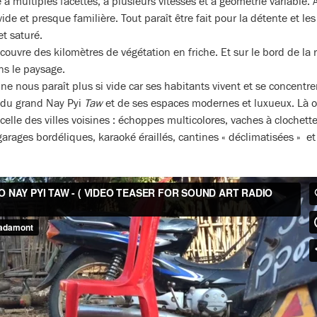
 à multiples facettes, à plusieurs vitesses et à géométrie variable. 
e et presque familière. Tout paraît être fait pour la détente et les 
t saturé.
ouvre des kilomètres de végétation en friche. Et sur le bord de la 
s le paysage.
e ne nous paraît plus si vide car ses habitants vivent et se concentr
e du grand Nay Pyi
Taw
et de ses espaces modernes et luxueux. Là 
elle des villes voisines : échoppes multicolores, vaches à clochette
arages bordéliques, karaoké éraillés, cantines « déclimatisées » et