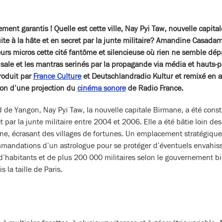
nt garantis ! Quelle est cette ville, Nay Pyi Taw, nouvelle capital
truite à la hâte et en secret par la junte militaire? Amandine Casad
eurs micros cette cité fantôme et silencieuse où rien ne semble dépas
sale et les mantras serinés par la propagande via média et hauts-p
roduit par
France Culture
et Deutschlandradio Kultur et remixé en 
ion d’une projection du
cinéma sonore
de Radio France.
de Yangon, Nay Pyi Taw, la nouvelle capitale Birmane, a été constr
t par la junte militaire entre 2004 et 2006. Elle a été bâtie loin d
ne, écrasant des villages de fortunes. Un emplacement stratégique 
mandations d’un astrologue pour se protéger d’éventuels envahisse
 d’habitants et de plus 200 000 militaires selon le gouvernement 
 la taille de Paris.