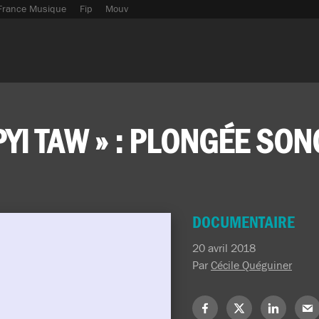
France Musique
Fip
Mouv
YI TAW » : PLONGÉE SO
DOCUMENTAIRE
20 avril 2018
Par
Cécile Quéguiner
Partagez
Partagez
Partagez
Part