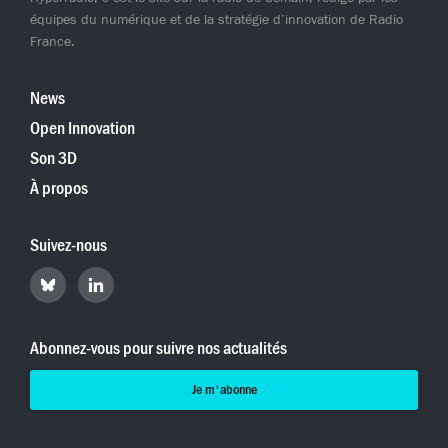
équipes du numérique et de la stratégie d’innovation de Radio
France.
News
Open Innovation
Son 3D
À propos
Suivez-nous
Retrouvez
Retrouvez
Hyperradio
Hyperradio
sur
sur
Bluesky
LinkedIn
Abonnez-vous pour suivre nos actualités
Je m'abonne