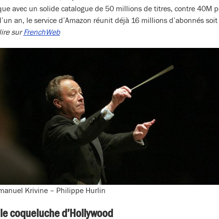
rque avec un solide catalogue de 50 millions de titres, contre 40M
’un an, le service d’Amazon réunit déjà 16 millions d’abonnés soit
lire sur
FrenchWeb
anuel Krivine – Philippe Hurlin
lle coqueluche d’Hollywood