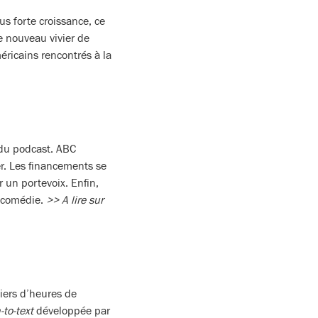
s forte croissance, ce
le nouveau vivier de
éricains rencontrés à la
 du podcast. ABC
er. Les financements se
r un portevoix. Enfin,
a comédie.
>> A lire sur
iers d’heures de
-to-text
développée par