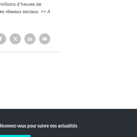
millions d’heures de
les réseaux sociaux.
>> A
rtagez
Partagez
Partagez
Partagez
r
sur
sur
sur
cebook
X
LinkedIn
Mail
(Twitter)
Abonnez-vous pour suivre nos actualités