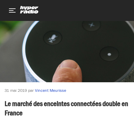
Aller
Aller
Aller
au
au
au
menu
contenu
pied
de
page
31 mai 2019
par
Vincent Meurisse
Le marché des enceintes connectées double en
France