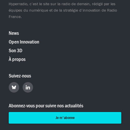
Hyperradio, c’est le site sur la radio de demain, rédigé par les
équipes du numérique et de la stratégie d’innovation de Radio
France.
News
Open Innovation
Son 3D
À propos
Suivez-nous
Retrouvez
Retrouvez
Hyperradio
Hyperradio
sur
sur
Bluesky
LinkedIn
Abonnez-vous pour suivre nos actualités
Je m'abonne