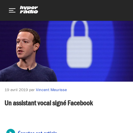
Aller
Aller
Aller
au
au
au
menu
contenu
pied
de
page
19 avril 2019
par
Vincent Meurisse
Un assistant vocal signé Facebook