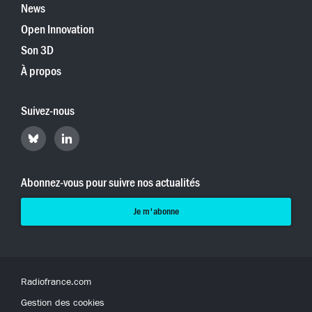
News
Open Innovation
Son 3D
À propos
Suivez-nous
Retrouvez
Retrouvez
Hyperradio
Hyperradio
sur
sur
Bluesky
LinkedIn
Abonnez-vous pour suivre nos actualités
Je m'abonne
Radiofrance.com
Gestion des cookies