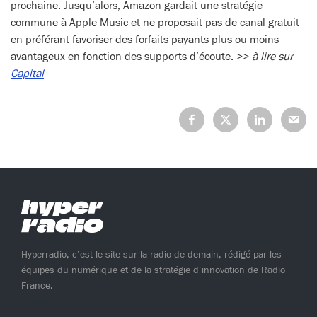
prochaine. Jusqu’alors, Amazon gardait une stratégie
commune à Apple Music et ne proposait pas de canal gratuit
en préférant favoriser des forfaits payants plus ou moins
avantageux en fonction des supports d’écoute. >>
à lire sur
Capital
Partagez
Partagez
Partagez
Partage
sur
sur
sur
sur
Facebook
X
LinkedIn
Mail
(Twitter)
Hyperradio, c’est le site sur la radio de demain, rédigé par les
équipes du numérique et de la stratégie d’innovation de Radio
France.