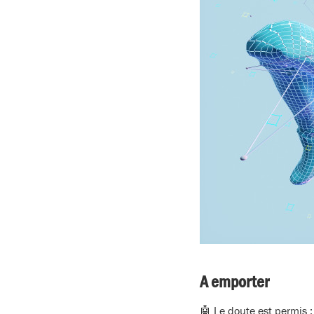
A emporter
🤖 Le doute est permis 