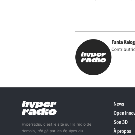
Fanta Kalog
Contributri
News
Open Innov
Son 3D
Hyperradio, c’est le site sur la radio de
À propos
demain, rédigé par les équipes du