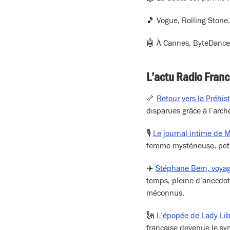
🎵 Vogue, Rolling Ston
🤖 À Cannes, ByteDance
L’actu Radio Fran
🦴
Retour vers la Préhist
disparues grâce à l’arché
🎙️
Le journal intime de 
femme mystérieuse, peti
✈️
Stéphane Bern, voyag
temps, pleine d’anecdot
méconnus.
🗽
L’épopée de Lady Lib
française devenue le sy