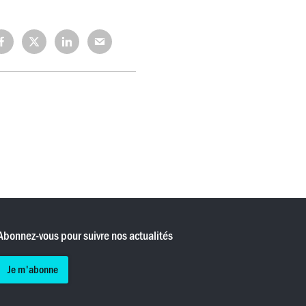
rtagez
Partagez
Partagez
Partagez
r
sur
sur
sur
cebook
X
LinkedIn
Mail
(Twitter)
Abonnez-vous pour suivre nos actualités
Je m'abonne