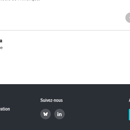
Pa
su
Fa
a
ce
Suivez-nous
ation
Retrouvez
Retrouvez
Hyperradio
Hyperradio
sur
sur