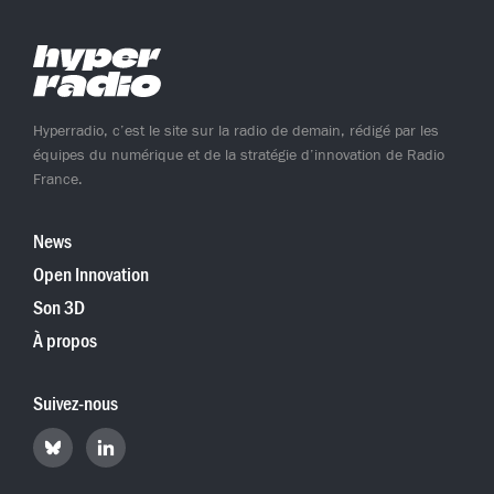
Hyperradio, c’est le site sur la radio de demain, rédigé par les
équipes du numérique et de la stratégie d’innovation de Radio
France.
News
Open Innovation
Son 3D
À propos
Suivez-nous
Retrouvez
Retrouvez
Hyperradio
Hyperradio
sur
sur