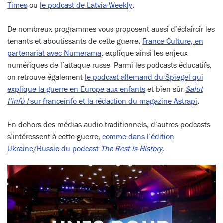
Times
ou
le podcast de Latvia Weekly
.
De nombreux programmes vous proposent aussi d’éclaircir les
tenants et aboutissants de cette guerre.
France Culture, en
partenariat avec Numerama
, explique ainsi les enjeux
numériques de l’attaque russe. Parmi les podcasts éducatifs,
on retrouve également
le podcast allemand du Spiegel qui
explique la guerre en Europe aux enfants
et bien sûr
Salut
l’info !
sur franceinfo et la rédaction du magazine Astrapi
.
En-dehors des médias audio traditionnels, d’autres podcasts
s’intéressent à cette guerre,
comme dans l’édition
Ukraine/Russie du podcast
The Rest is History
.