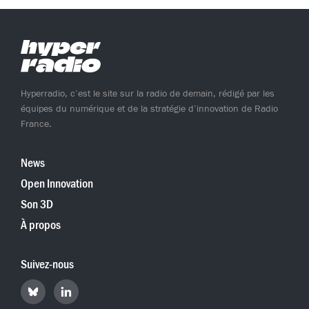
Hyperradio, c’est le site sur la radio de demain, rédigé par les
équipes du numérique et de la stratégie d’innovation de Radio
France.
News
Open Innovation
Son 3D
À propos
Suivez-nous
Retrouvez
Retrouvez
Hyperradio
Hyperradio