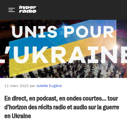
Aller
Aller
Aller
au
au
au
menu
contenu
pied
de
page
11 mars 2022
par
Juliette Eugène
En direct, en podcast, en ondes courtes… tour
d’horizon des récits radio et audio sur la guerre
en Ukraine