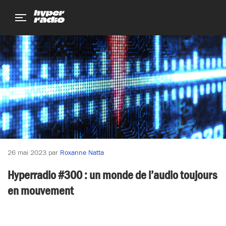
Aller
Aller
Aller
au
au
au
menu
contenu
pied
de
page
26 mai 2023
par
Roxanne Natta
Hyperradio #300 : un monde de l’audio toujours
en mouvement