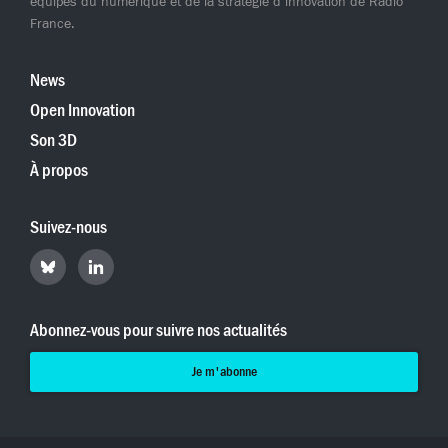
équipes du numérique et de la stratégie d’innovation de Radio
France.
News
Open Innovation
Son 3D
À propos
Suivez-nous
Retrouvez
Retrouvez
Hyperradio
Hyperradio
sur
sur
Bluesky
LinkedIn
Abonnez-vous pour suivre nos actualités
Je m'abonne