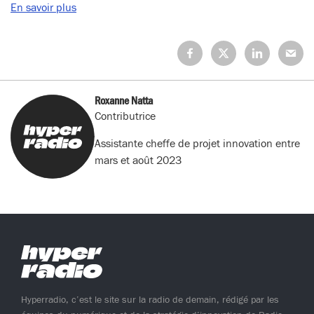
En savoir plus
Partagez
Partagez
Partagez
Partage
sur
sur
sur
sur
Facebook
X
LinkedIn
Mail
(Twitter)
Roxanne Natta
Contributrice
Assistante cheffe de projet innovation entre
mars et août 2023
Hyperradio, c’est le site sur la radio de demain, rédigé par les