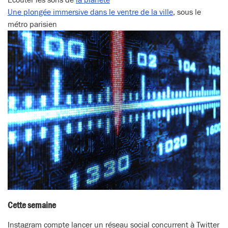
Écouter les sons de
la planète
Une plongée immersive dans le ventre de la ville
, sous le
métro parisien
Cette semaine
Instagram compte lancer un réseau social concurrent à Twitter