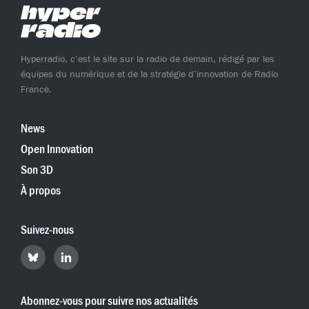
Hyperradio, c’est le site sur la radio de demain, rédigé par les
équipes du numérique et de la stratégie d’innovation de Radio
France.
News
Open Innovation
Son 3D
À propos
Suivez-nous
Retrouvez
Retrouvez
Hyperradio
Hyperradio
sur
sur
Bluesky
LinkedIn
Abonnez-vous pour suivre nos actualités