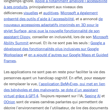
longtemps ignoré.
Apple a notamment amélioré l’accessibilité
à ses produits
, principalement aux niveaux des
déficiences
visuelles
et
auditives
.
Microsoft a également
présenté des outils d’aide à l’accessibilité
, et a annoncé
de
nouveaux accessoires adaptatifs imprimés en 3D pour le
stylet Surface, ainsi que la nouvelle fonctionnalité de son
assistant Clippy
, conseiller en inclusivité, lors de son
Microsoft
Ability Summit
annuel. Et ils ne sont pas les seuls :
Google a
développé des fonctionnalités plus inclusives sur Google
Worksplace
et
en a ajouté d’autres sur Google Maps et Guided
Frames
.
Les applications ne sont pas en reste pour faciliter la vie des
personnes ayant un handicap cognitif. En effet, pour essayer
de remplacer la vue,
l’application BeMyEyes, qui met en lien
des bénévoles et des malvoyants, se dote d’un assistant
virtuel grâce à GPT-4
. Toujours reposant sur l’IA,
Seeing AI
et
OOrion
sont de vraies caméras parlantes qui permettent de
décrire l’environnement de l’utilisateur, de lire des documents