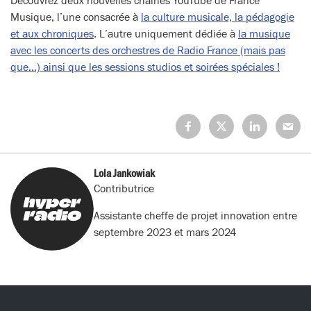
Découvrez deux nouvelles chaînes YouTube de France
Musique, l’une consacrée à
la culture musicale, la pédagogie
et aux chroniques
. L’autre uniquement dédiée à
la musique
avec les concerts des orchestres de Radio France (mais pas
que…) ainsi que les sessions studios et soirées spéciales !
Partagez
Partagez
Partagez
Partage
sur
sur
sur
sur
Facebook
X
LinkedIn
Mail
(Twitter)
Lola Jankowiak
Contributrice
Assistante cheffe de projet innovation entre
septembre 2023 et mars 2024