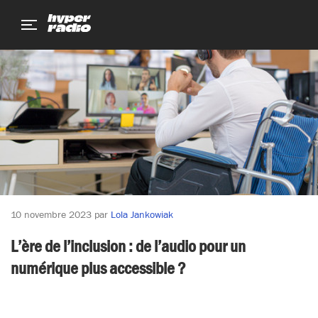
Aller
Aller
Aller
au
au
au
menu
contenu
pied
de
page
10 novembre 2023
par
Lola Jankowiak
L’ère de l’inclusion : de l’audio pour un
numérique plus accessible ?