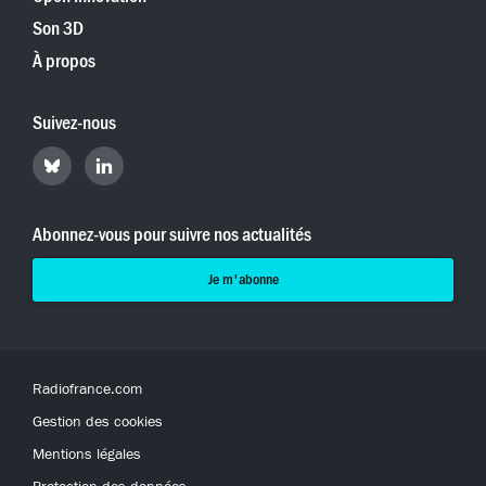
Son 3D
À propos
Suivez-nous
Retrouvez
Retrouvez
Hyperradio
Hyperradio
sur
sur
Bluesky
LinkedIn
Abonnez-vous pour suivre nos actualités
Je m'abonne
Radiofrance.com
Gestion des cookies
Mentions légales