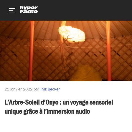
Aller
Aller
Aller
au
au
au
menu
contenu
pied
de
page
21 janvier 2022
par
Iniz Becker
L’Arbre-Soleil d’Onyo : un voyage sensoriel
unique grâce à l’immersion audio