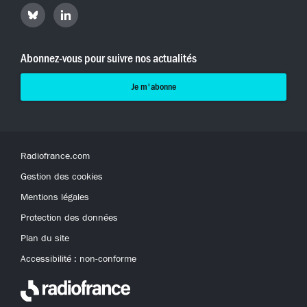
Retrouvez
Retrouvez
Hyperradio
Hyperradio
sur
sur
Bluesky
LinkedIn
Abonnez-vous pour suivre nos actualités
Je m'abonne
Radiofrance.com
Gestion des cookies
Mentions légales
Protection des données
Plan du site
Accessibilité : non-conforme