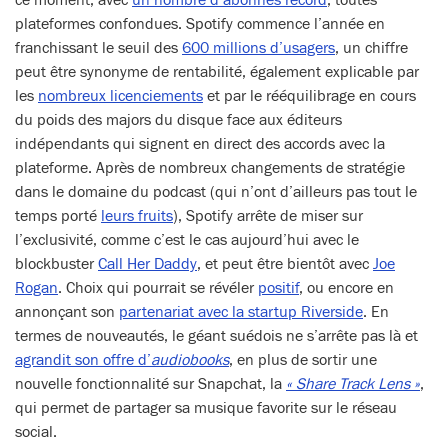
ce moment, avec
un nombre d’abonnés record
, toutes
plateformes confondues. Spotify commence l’année en
franchissant le seuil des
600 millions d’usagers
, un chiffre
peut être synonyme de rentabilité, également explicable par
les
nombreux licenciements
et par le rééquilibrage en cours
du poids des majors du disque face aux éditeurs
indépendants qui signent en direct des accords avec la
plateforme. Après de nombreux changements de stratégie
dans le domaine du podcast (qui n’ont d’ailleurs pas tout le
temps porté
leurs fruits
), Spotify arrête de miser sur
l’exclusivité, comme c’est le cas aujourd’hui avec le
blockbuster
Call Her Daddy
, et peut être bientôt avec
Joe
Rogan
. Choix qui pourrait se révéler
positif
, ou encore en
annonçant son
partenariat avec la startup Riverside
. En
termes de nouveautés, le géant suédois ne s’arrête pas là et
agrandit son offre d’
audiobooks
, en plus de sortir une
nouvelle fonctionnalité sur Snapchat, la
« Share Track Lens »
,
qui permet de partager sa musique favorite sur le réseau
social.