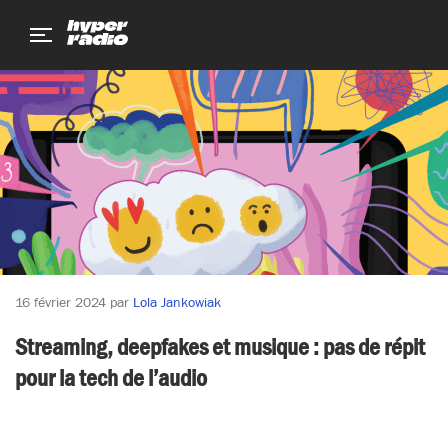
Aller
Aller
Aller
au
au
au
menu
contenu
pied
de
page
16 février 2024
par
Lola Jankowiak
Streaming, deepfakes et musique : pas de répit
pour la tech de l’audio