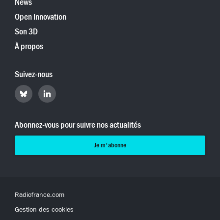
News
Open Innovation
Son 3D
À propos
Suivez-nous
Retrouvez
Retrouvez
Hyperradio
Hyperradio
sur
sur
Bluesky
LinkedIn
Abonnez-vous pour suivre nos actualités
Je m'abonne
Radiofrance.com
Gestion des cookies