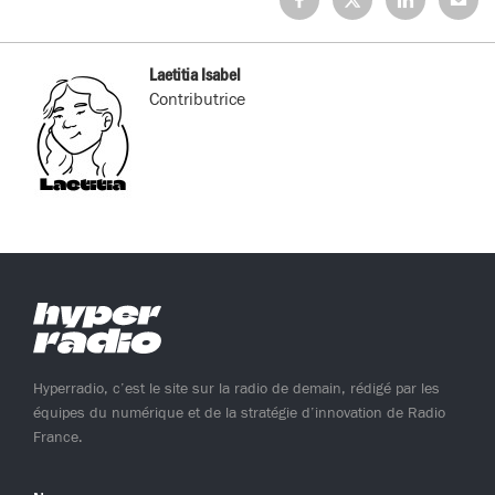
sur
sur
sur
sur
Facebook
X
LinkedIn
Mail
(Twitter)
Laetitia Isabel
Contributrice
Hyperradio, c’est le site sur la radio de demain, rédigé par les
équipes du numérique et de la stratégie d’innovation de Radio
France.