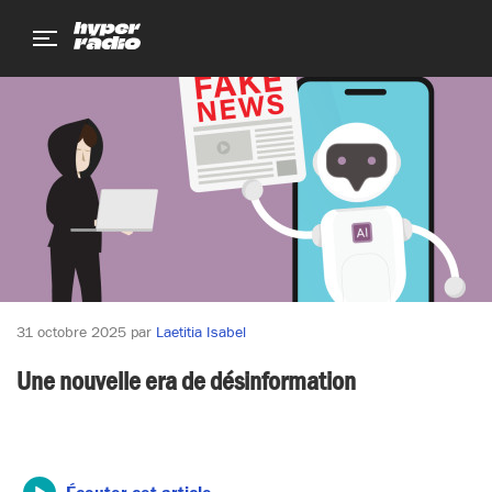
Aller
Aller
Aller
au
au
au
menu
contenu
pied
de
page
31 octobre 2025
par
Laetitia Isabel
Une nouvelle era de désinformation