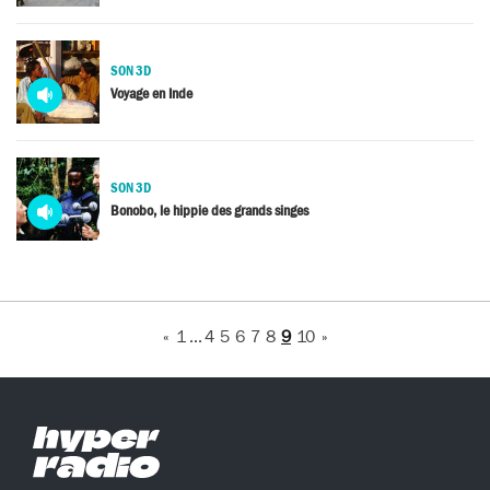
SON 3D
Media
Voyage en Inde
audio
SON 3D
Media
Bonobo, le hippie des grands singes
audio
«
1
...
4
5
6
7
8
9
10
»