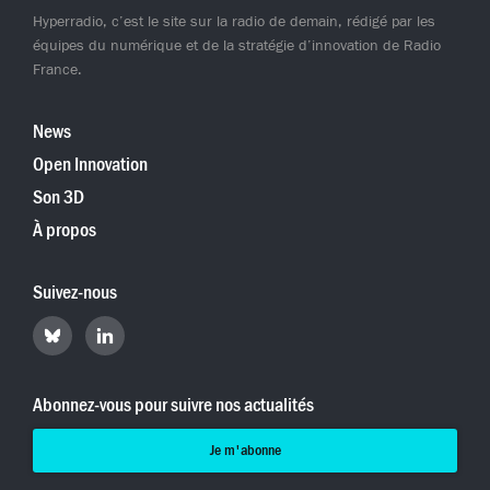
Hyperradio, c’est le site sur la radio de demain, rédigé par les
équipes du numérique et de la stratégie d’innovation de Radio
France.
News
Open Innovation
Son 3D
À propos
Suivez-nous
Retrouvez
Retrouvez
Hyperradio
Hyperradio
sur
sur
Bluesky
LinkedIn
Abonnez-vous pour suivre nos actualités
Je m'abonne