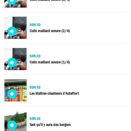
audio
SON 3D
Media
Colin maillard sonore (2/4)
audio
SON 3D
Media
Colin maillard sonore (1/4)
audio
SON 3D
Media
Les Maîtres chanteurs d’Astaffort
audio
SON 3D
Media
Tant qu’il y aura des bergers
audio