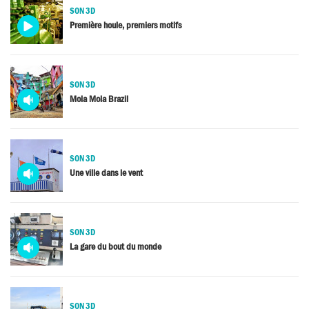
SON 3D
Media
Première houle, premiers motifs
video
SON 3D
Media
Mola Mola Brazil
audio
SON 3D
Media
Une ville dans le vent
audio
SON 3D
Media
La gare du bout du monde
audio
SON 3D