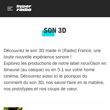
Aller
Aller
Aller
au
au
au
menu
contenu
pied
de
page
SON 3D
Découvrez le son 3D made in [Radio] France, une
toute nouvelle expérience sonore !
Explorez les productions de notre label nouvOson en
binaural (au casque) ou en 5.1 sur votre home
cinéma. Découvrez aussi ici le pourquoi du
comment du son 3D, nos savoir-faire en la matière,
nos prototypes et nos coups de cœur.