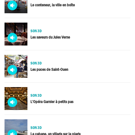
Media
Le conteneur, la ville en boîte
audio
SON 3D
Media
Les saveurs du Jules Verne
audio
SON 3D
Media
Les puces de Saint-Ouen
audio
SON 3D
Media
L’Opéra Garnier à petits pas
audio
SON 3D
Media
La cabane, un village sur la plage