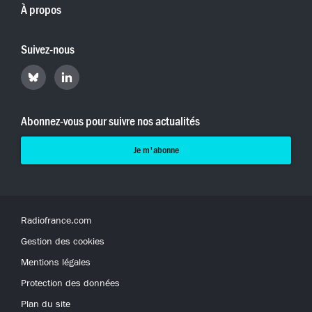
À propos
Suivez-nous
Retrouvez
Retrouvez
Hyperradio
Hyperradio
sur
sur
Bluesky
LinkedIn
Abonnez-vous pour suivre nos actualités
Je m'abonne
Radiofrance.com
Gestion des cookies
Mentions légales
Protection des données
Plan du site