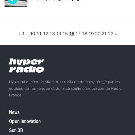
audio
«
1
...
10
11
12
13
14
15
16
17
18
19
20
21
22
»
Hyperradio, c’est le site sur la radio de demain, rédigé par les
équipes du numérique et de la stratégie d’innovation de Radio
France.
News
Open Innovation
Son 3D